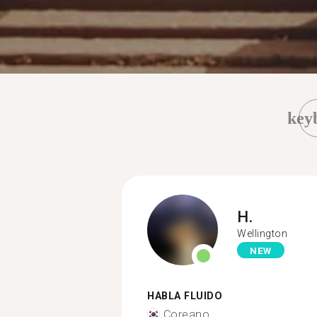
key
H.
Wellington
NEW
HABLA FLUIDO
Coreano