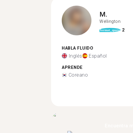
M.
Wellington
2
format_quote
HABLA FLUIDO
Inglés
Español
APRENDE
Coreano
Encuentra 