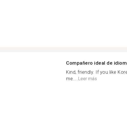
Compañero ideal de idio
Kind, friendly. If you like K
me....
Leer más