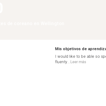
0
tes de coreano en Wellington
Mis objetivos de aprendiz
I would like to be able so 
fluenty...
Leer más