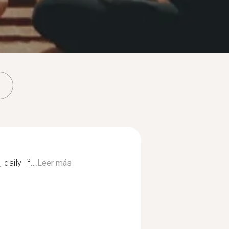
aily lif...
Leer más