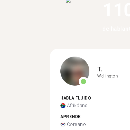
11
de hablan
T.
Wellington
HABLA FLUIDO
Afrikáans
APRENDE
Coreano