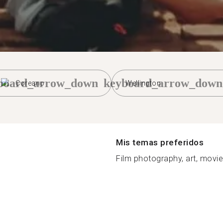
board_arrow_down
keyboard_arrow_down
Coreano
Wellington
Mis temas preferidos
Film photography, art, movie, d