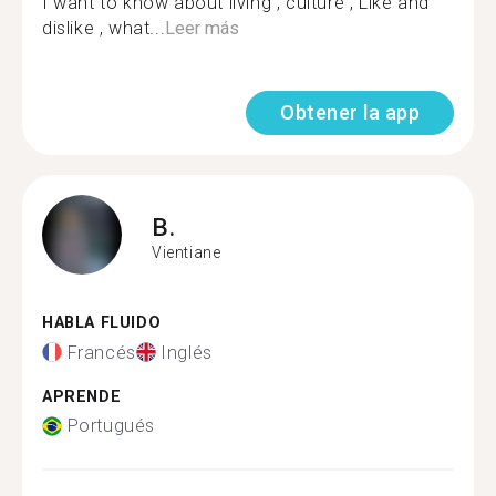
I want to know about living , culture , Like and
dislike , what...
Leer más
Obtener la app
B.
Vientiane
HABLA FLUIDO
Francés
Inglés
APRENDE
Portugués