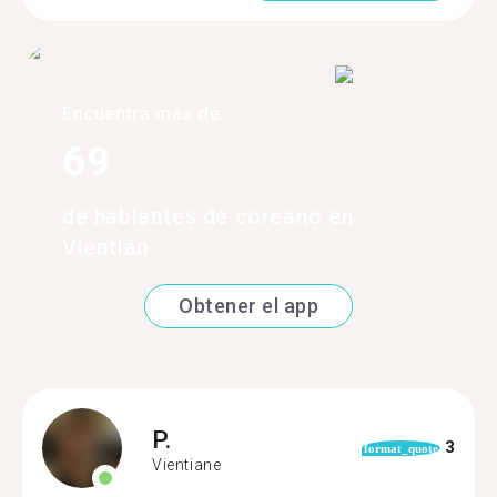
Encuentra más de
69
de hablantes de coreano en
Vientián
Obtener el app
P.
3
format_quote
Vientiane