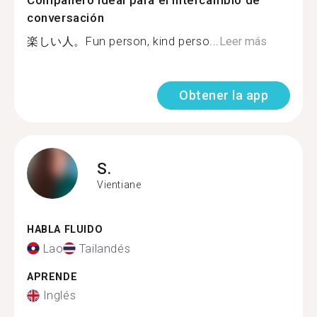
Compañero ideal para el intercambio de
conversación
楽しい人。Fun person, kind perso...
Leer más
Obtener la app
S.
Vientiane
HABLA FLUIDO
Lao
Tailandés
APRENDE
Inglés