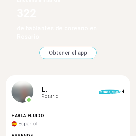
Encuentra más de
322
de hablantes de coreano en
Rosario
Obtener el app
L.
4
format_quote
Rosario
HABLA FLUIDO
Español
APRENDE