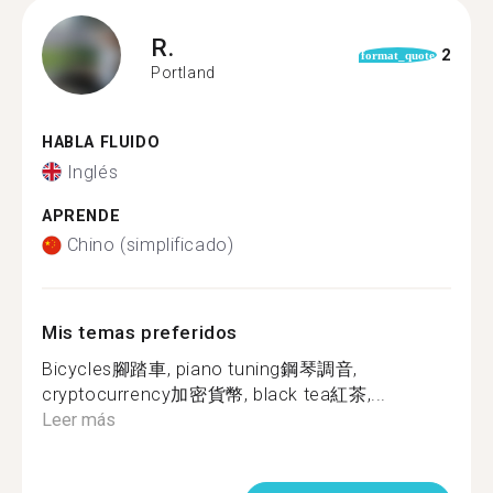
R.
2
format_quote
Portland
HABLA FLUIDO
Inglés
APRENDE
Chino (simplificado)
Mis temas preferidos
Bicycles腳踏車, piano tuning鋼琴調音,
cryptocurrency加密貨幣, black tea紅茶,...
Leer más