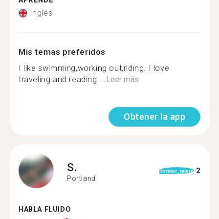
APRENDE
Inglés
Mis temas preferidos
I like swimming,working out,riding. I love
traveling and reading....
Leer más
Obtener la app
S.
2
format_quote
Portland
HABLA FLUIDO