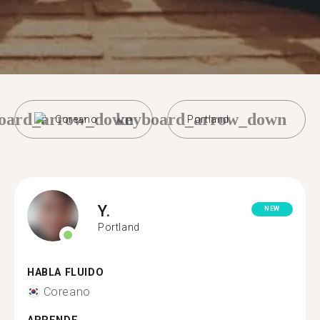
oard_arrow_down
keyboard_arrow_down
Coreano
Portland
Y.
NEW
Portland
HABLA FLUIDO
Coreano