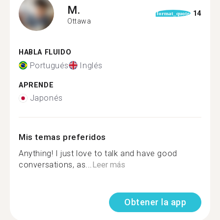
M.
14
format_quote
Ottawa
HABLA FLUIDO
Portugués
Inglés
APRENDE
Japonés
Mis temas preferidos
Anything! I just love to talk and have good
conversations, as...
Leer más
Obtener la app