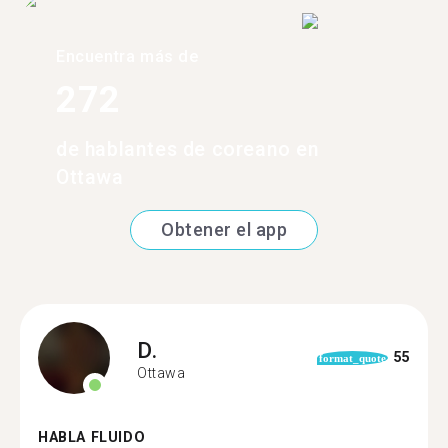
Encuentra más de
272
de hablantes de coreano en
Ottawa
Obtener el app
D.
55
format_quote
Ottawa
HABLA FLUIDO