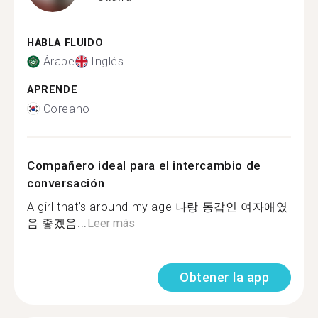
HABLA FLUIDO
Árabe
Inglés
APRENDE
Coreano
Compañero ideal para el intercambio de
conversación
A girl that’s around my age 나랑 동갑인 여자애였
음 좋겠음...
Leer más
Obtener la app