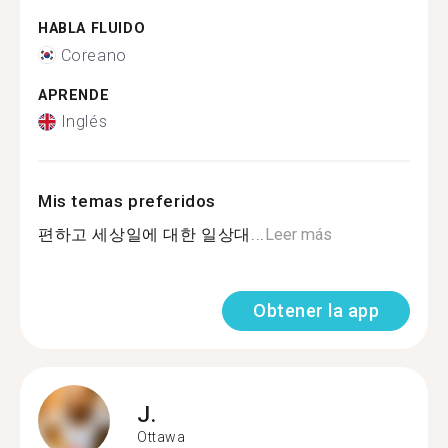
HABLA FLUIDO
Coreano
APRENDE
Inglés
Mis temas preferidos
편하고 세상일에 대한 일상대...
Leer más
Obtener la app
J.
Ottawa