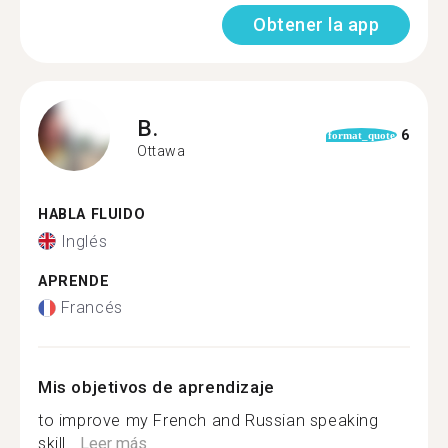
Obtener la app
B.
6
format_quote
Ottawa
HABLA FLUIDO
Inglés
APRENDE
Francés
Mis objetivos de aprendizaje
to improve my French and Russian speaking
skill...
Leer más