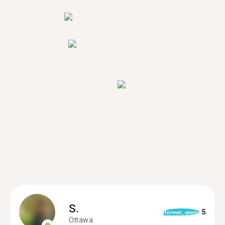
S.
5
format_quote
Ottawa