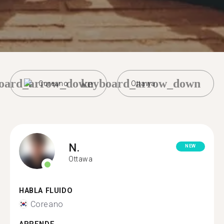
oard_arrow_down
keyboard_arrow_down
Coreano
Ottawa
N.
NEW
Ottawa
HABLA FLUIDO
Coreano