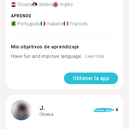
Croata
Serbio
Inglés
APRENDE
Portugués
Italiano
Francés
Mis objetivos de aprendizaje
Have fun and improve language...
Leer más
Obtener la app
J.
4
format_quote
Ottawa