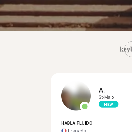
key
A.
St-Malo
NEW
HABLA FLUIDO
Francés