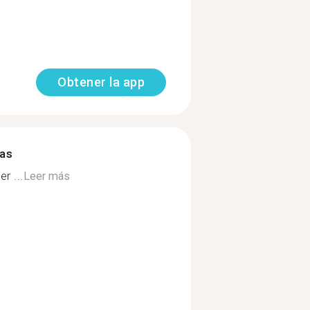
Obtener la app
mas
r ...
Leer más