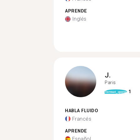
APRENDE
Inglés
J.
Paris
1
format_quote
HABLA FLUIDO
Francés
APRENDE
Español