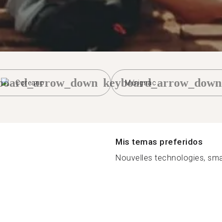
board_arrow_down
keyboard_arrow_down
Coreano
Mérignac
Mis temas preferidos
Nouvelles technologies, sma