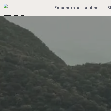
Encuentra un tandem
B