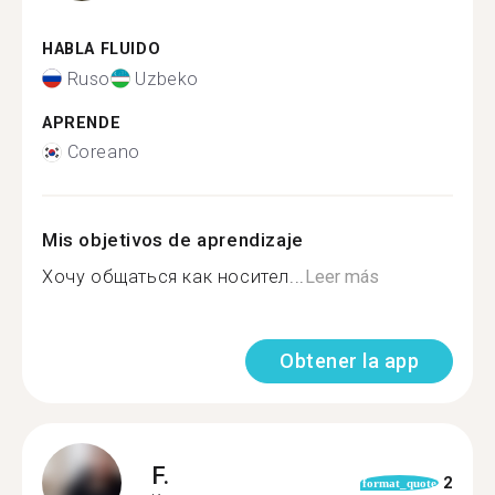
HABLA FLUIDO
Ruso
Uzbeko
APRENDE
Coreano
Mis objetivos de aprendizaje
Хочу общаться как носител...
Leer más
Obtener la app
F.
2
format_quote