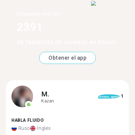
Encuentra más de
2391
de hablantes de coreano en Kazán
Obtener el app
M.
1
format_quote
Kazan
HABLA FLUIDO
Ruso
Inglés