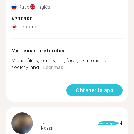
Ruso
Inglés
APRENDE
Coreano
Mis temas preferidos
Music, films, serials, art, food, relationship in
society, and...
Leer más
Obtener la app
I.
4
format_quote
Kazan