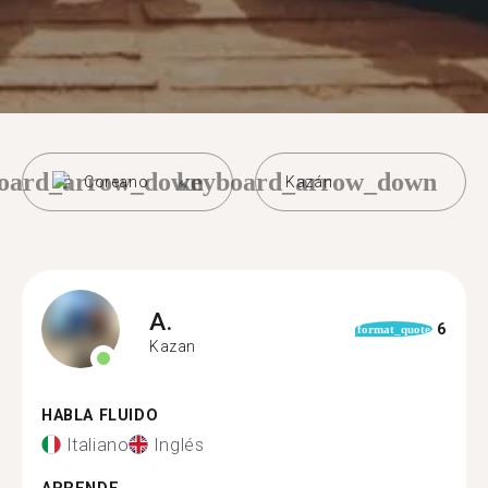
oard_arrow_down
keyboard_arrow_down
Coreano
Kazán
A.
6
format_quote
Kazan
HABLA FLUIDO
Italiano
Inglés