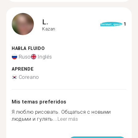
L.
1
format_quote
Kazan
HABLA FLUIDO
Ruso
Inglés
APRENDE
Coreano
Mis temas preferidos
Я люблю рисовать. Общаться с новыми
людьми и гулять...
Leer más