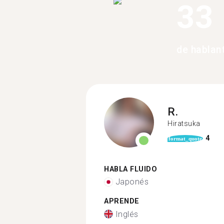
33
de hablan
R.
Hiratsuka
4
format_quote
HABLA FLUIDO
Japonés
APRENDE
Inglés