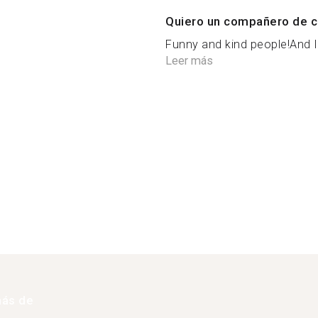
Quiero un compañero de c
Funny and kind people!And I 
Leer más
más de