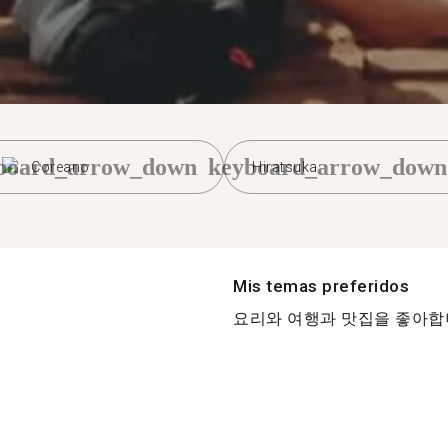
board_arrow_down
keyboard_arrow_down
Coreano
Hiratsuka
Mis temas preferidos
요리와 여행과 맛집을 좋아합니