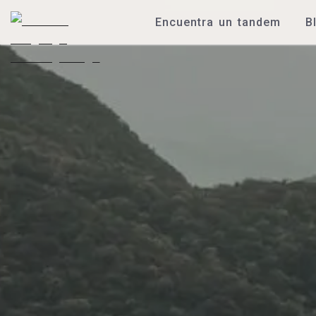
Encuentra un tandem
B