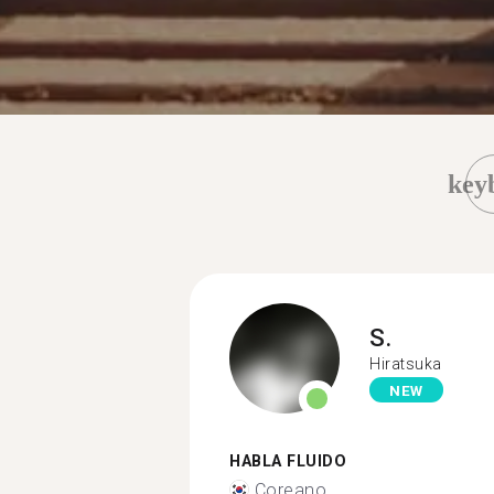
key
S.
Hiratsuka
NEW
HABLA FLUIDO
Coreano