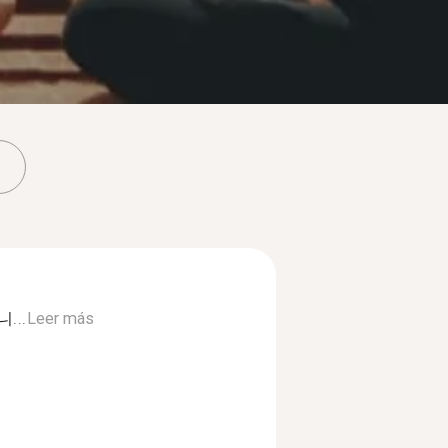
...
Leer más