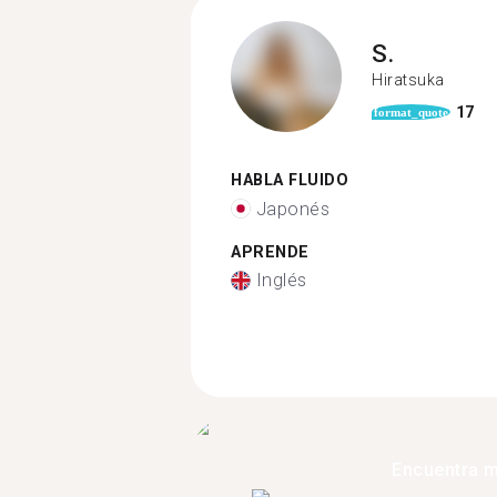
S.
Hiratsuka
17
format_quote
HABLA FLUIDO
Japonés
APRENDE
Inglés
Encuentra 