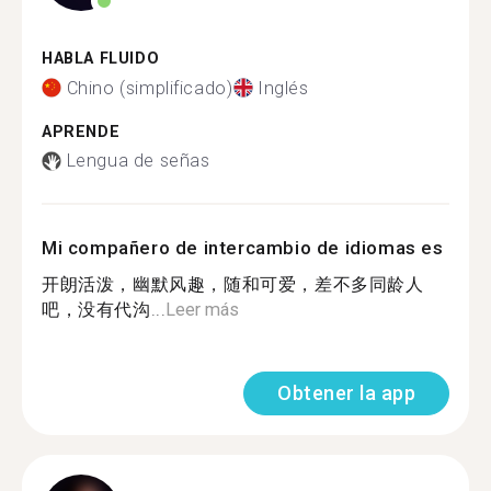
HABLA FLUIDO
Chino (simplificado)
Inglés
APRENDE
Lengua de señas
Mi compañero de intercambio de idiomas es
开朗活泼，幽默风趣，随和可爱，差不多同龄人
吧，没有代沟...
Leer más
Obtener la app