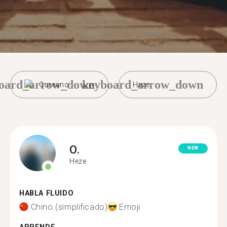
oard_arrow_down
keyboard_arrow_down
Coreano
Heze
O.
NEW
Heze
HABLA FLUIDO
Chino (simplificado)
Emoji