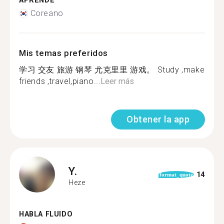
APRENDE
Coreano
Mis temas preferidos
学习 交友 旅游 钢琴 尤克里里 游戏。 Study ,make
friends ,travel,piano...
Leer más
Obtener la app
Y.
14
format_quote
Heze
HABLA FLUIDO