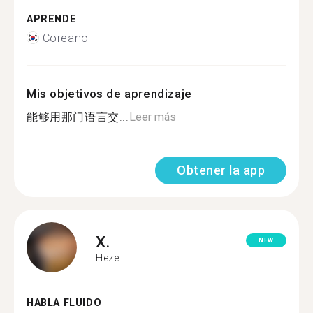
APRENDE
Coreano
Mis objetivos de aprendizaje
能够用那门语言交...
Leer más
Obtener la app
X.
NEW
Heze
HABLA FLUIDO