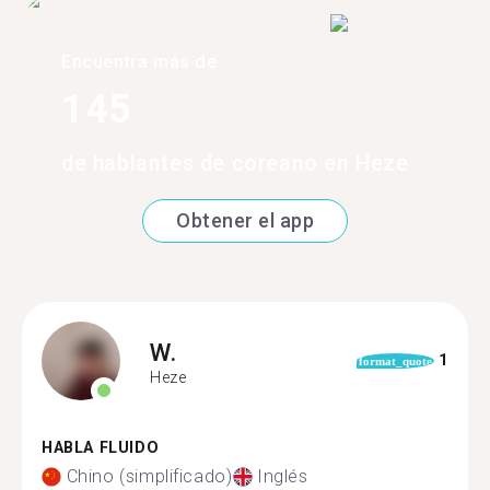
Encuentra más de
145
de hablantes de coreano en Heze
Obtener el app
W.
1
format_quote
Heze
HABLA FLUIDO
Chino (simplificado)
Inglés