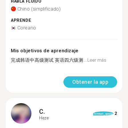
HABLA FLUIDO
Chino (simplificado)
APRENDE
Coreano
Mis objetivos de aprendizaje
完成韩语中高级测试 英语四六级测...
Leer más
Obtener la app
C.
2
format_quote
Heze