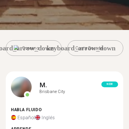
oard_arrow_down
keyboard_arrow_down
Coreano
Costa Dorada
M.
NEW
Brisbane City
HABLA FLUIDO
Español
Inglés