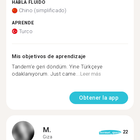
HABLA FLUIDO
Chino (simplificado)
APRENDE
Turco
Mis objetivos de aprendizaje
Tandem’e geri döndüm. Yine Türkçeye
odaklanıyorum. Just came...
Leer más
Obtener la app
M.
22
format_quote
Giza