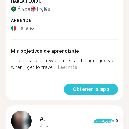
HABLA FLUIDO
Árabe
Inglés
APRENDE
Italiano
Mis objetivos de aprendizaje
To learn about new cultures and languages so
when I get to travel...
Leer más
Obtener la app
A.
9
format_quote
Giza