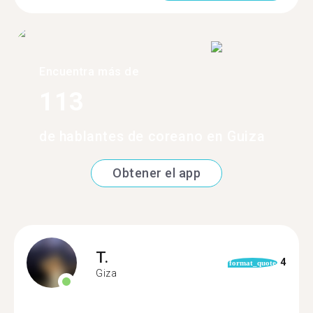
Encuentra más de
113
de hablantes de coreano en Guiza
Obtener el app
T.
4
format_quote
Giza