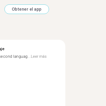
Obtener el app
aje
second languag...
Leer más