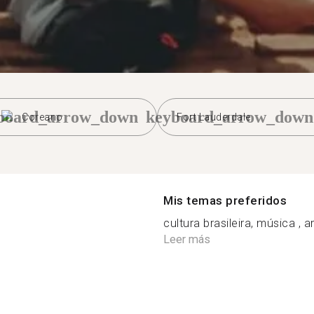
board_arrow_down
keyboard_arrow_down
Coreano
Fort Lauderdale
Mis temas preferidos
cultura brasileira, música , 
Leer más