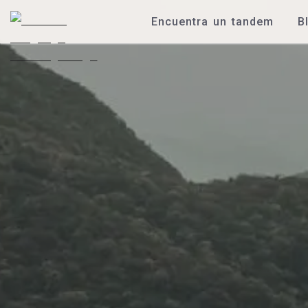
Encuentra un tandem
B