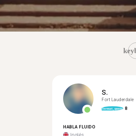
key
S.
Fort Lauderdale
8
format_quote
HABLA FLUIDO
Inglés