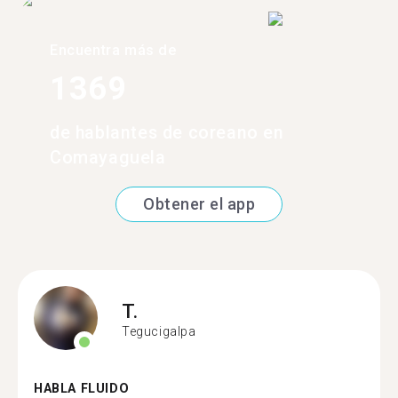
Encuentra más de
1369
de hablantes de coreano en
Comayaguela
Obtener el app
T.
Tegucigalpa
HABLA FLUIDO