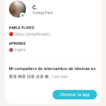
C.
College Park
HABLA FLUIDO
Chino (simplificado)
APRENDE
Inglés
Mi compañero de intercambio de idiomas es
英语 韩语 日语 法语 德...
Leer más
Obtener la app