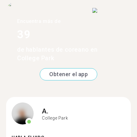
Encuentra más de
39
de hablantes de coreano en
College Park
Obtener el app
A.
College Park