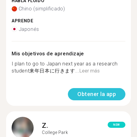
HABLA FLUIDO
Chino (simplificado)
APRENDE
Japonés
Mis objetivos de aprendizaje
I plan to go to Japan next year as a research
student来年日本に行きます...
Leer más
Obtener la app
Z.
NEW
College Park