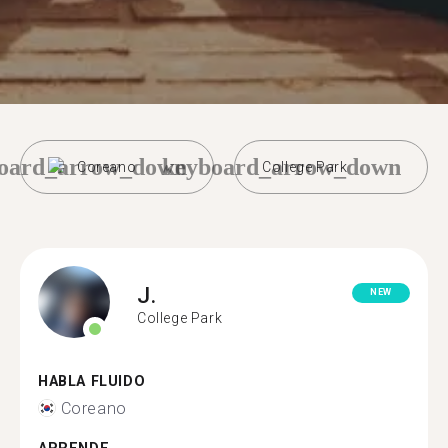
oard_arrow_down
keyboard_arrow_down
Coreano
College Park
J.
NEW
College Park
HABLA FLUIDO
Coreano