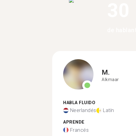
30
de hablan
M.
Alkmaar
HABLA FLUIDO
Neerlandés
Latín
APRENDE
Francés