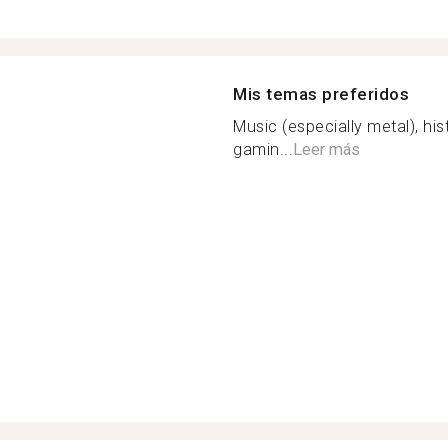
Mis temas preferidos
Music (especially metal), hist
gamin...
Leer más