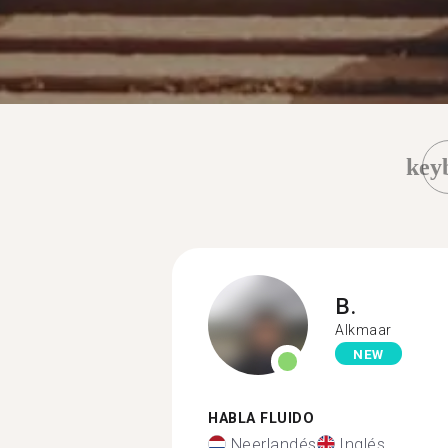
key
B.
Alkmaar
NEW
HABLA FLUIDO
Neerlandés
Inglés