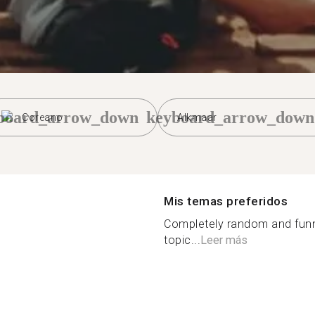
board_arrow_down
keyboard_arrow_down
Coreano
Alkmaar
Mis temas preferidos
Completely random and funny 
topic...
Leer más