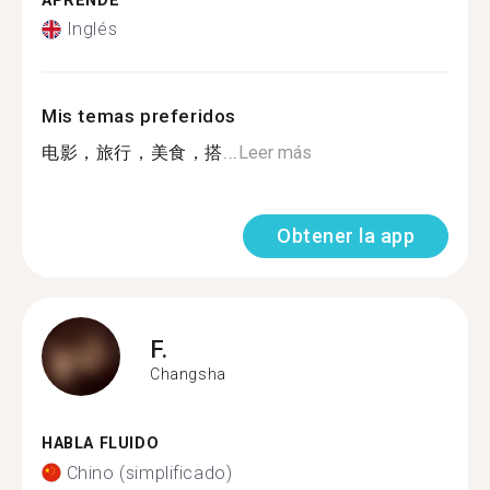
APRENDE
Inglés
Mis temas preferidos
电影，旅行，美食，搭...
Leer más
Obtener la app
F.
Changsha
HABLA FLUIDO
Chino (simplificado)