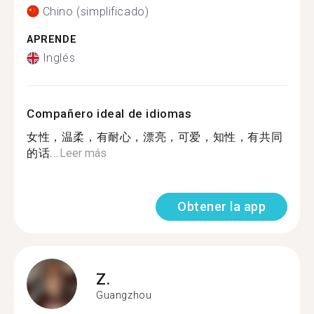
Chino (simplificado)
APRENDE
Inglés
Compañero ideal de idiomas
女性，温柔，有耐心，漂亮，可爱，知性，有共同
的话...
Leer más
Obtener la app
Z.
Guangzhou