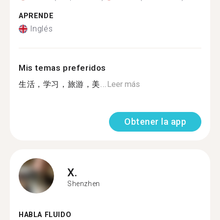
APRENDE
Inglés
Mis temas preferidos
生活，学习，旅游，美...
Leer más
Obtener la app
X.
Shenzhen
HABLA FLUIDO