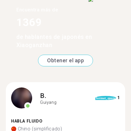
Encuentra más de
1369
de hablantes de japonés en
Xiaoganzhan
Obtener el app
B.
1
format_quote
Guiyang
HABLA FLUIDO
Chino (simplificado)