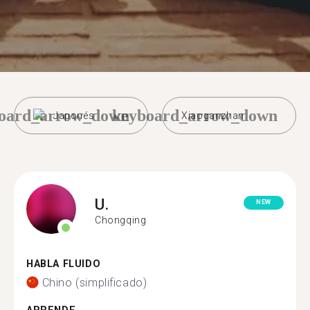
oard_arrow_down
keyboard_arrow_down
Japonés
Xiaoganzhan
U.
NEW
Chongqing
HABLA FLUIDO
Chino (simplificado)