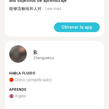
Mis objetivos de aprendizaje
能够流畅地和人对...
Leer más
Obtener la app
B.
Zhangjiakou
HABLA FLUIDO
Chino (simplificado)
APRENDE
Inglés