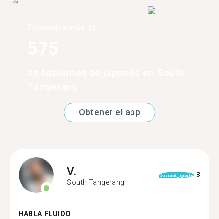
Encuentra más de
575
de hablantes de japonés en South
Tangerang
Obtener el app
V.
3
format_quote
South Tangerang
HABLA FLUIDO