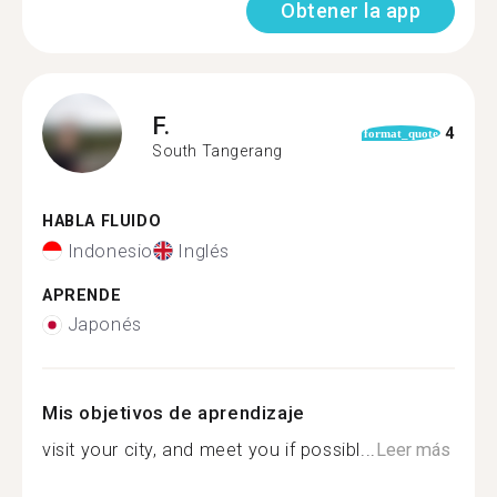
Obtener la app
F.
4
format_quote
South Tangerang
HABLA FLUIDO
Indonesio
Inglés
APRENDE
Japonés
Mis objetivos de aprendizaje
visit your city, and meet you if possibl...
Leer más