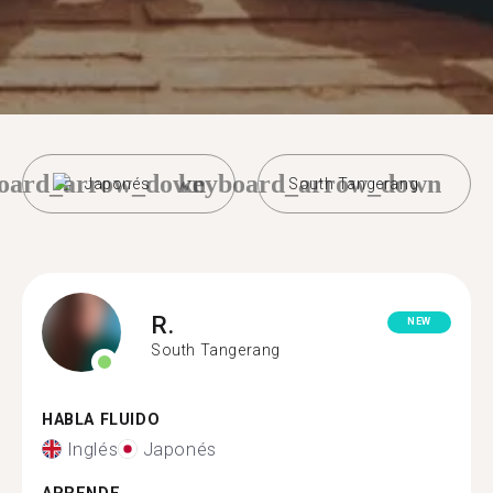
oard_arrow_down
keyboard_arrow_down
Japonés
South Tangerang
R.
NEW
South Tangerang
HABLA FLUIDO
Inglés
Japonés