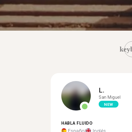
key
L.
San Miguel
NEW
HABLA FLUIDO
Español
Inglés