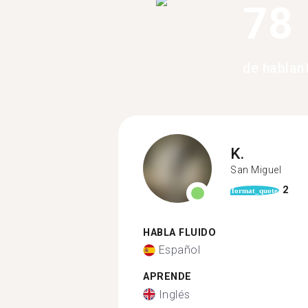
78
de hablan
K.
San Miguel
2
format_quote
HABLA FLUIDO
Español
APRENDE
Inglés