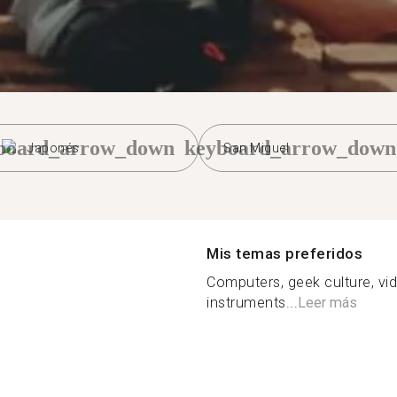
board_arrow_down
keyboard_arrow_down
Japonés
San Miguel
Mis temas preferidos
Computers, geek culture, v
instruments...
Leer más