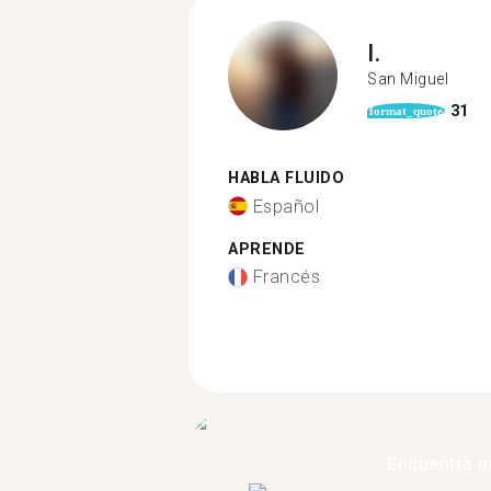
I.
San Miguel
31
format_quote
HABLA FLUIDO
Español
APRENDE
Francés
Encuentra 