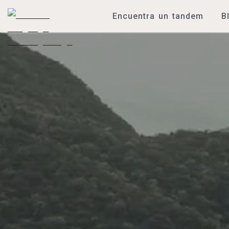
Encuentra un tandem
B