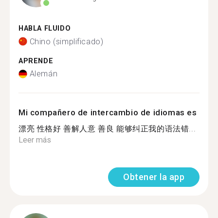
HABLA FLUIDO
Chino (simplificado)
APRENDE
Alemán
Mi compañero de intercambio de idiomas es
漂亮 性格好 善解人意 善良 能够纠正我的语法错...
Leer más
Obtener la app