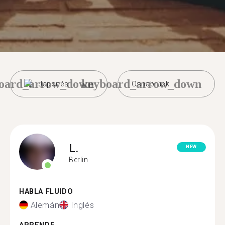
oard_arrow_down
keyboard_arrow_down
Japonés
Osnabrück
L.
NEW
Berlin
HABLA FLUIDO
Alemán
Inglés