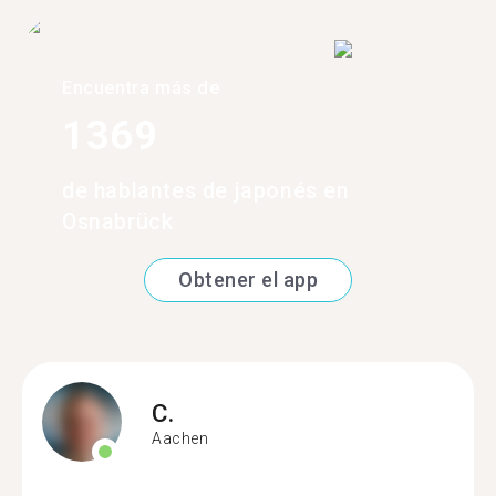
Encuentra más de
1369
de hablantes de japonés en
Osnabrück
Obtener el app
C.
Aachen