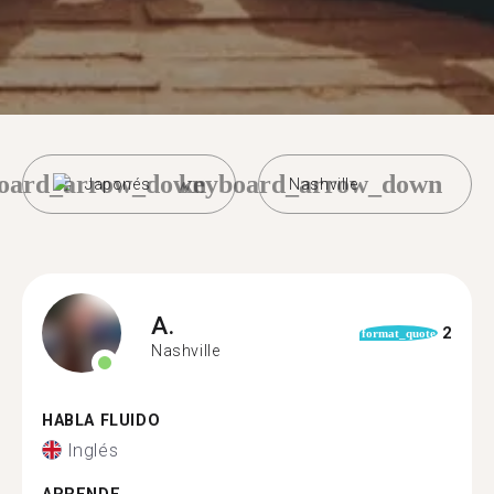
oard_arrow_down
keyboard_arrow_down
Japonés
Nashville
A.
2
format_quote
Nashville
HABLA FLUIDO
Inglés