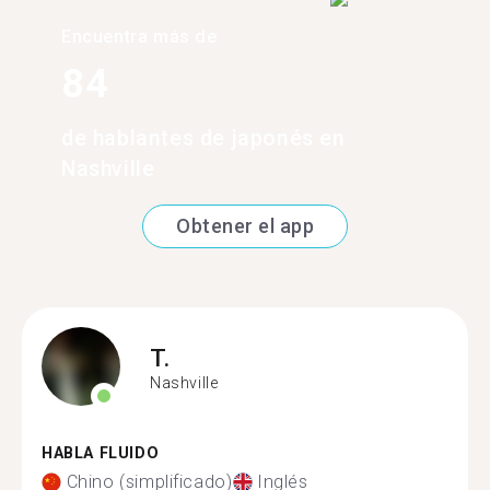
Encuentra más de
84
de hablantes de japonés en
Nashville
Obtener el app
T.
Nashville
HABLA FLUIDO
Chino (simplificado)
Inglés