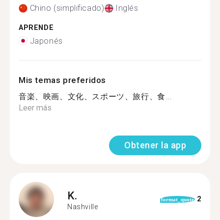
Chino (simplificado)
Inglés
APRENDE
Japonés
Mis temas preferidos
音楽、映画、文化、スポーツ、旅行、食...
Leer más
Obtener la app
K.
2
format_quote
Nashville