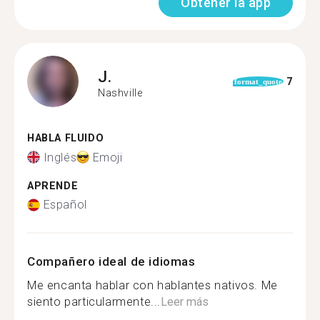
Obtener la app
J.
7
format_quote
Nashville
HABLA FLUIDO
Inglés
Emoji
APRENDE
Español
Compañero ideal de idiomas
Me encanta hablar con hablantes nativos. Me
siento particularmente...
Leer más