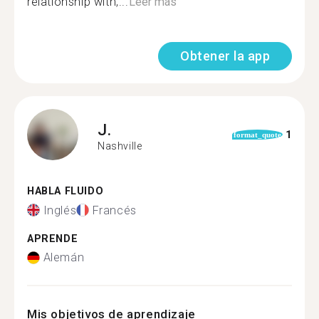
relationship with,...
Leer más
Obtener la app
J.
1
format_quote
Nashville
HABLA FLUIDO
Inglés
Francés
APRENDE
Alemán
Mis objetivos de aprendizaje