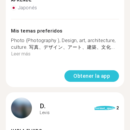
APRENDE
Japonés
Mis temas preferidos
Photo (Photography ), Design, art, architecture,
culture. 写真、デザイン、アート、建築、文化...
Leer más
Obtener la app
D.
2
format_quote
Levis