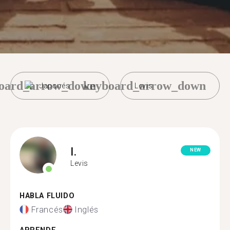
oard_arrow_down
keyboard_arrow_down
Japonés
Levis
I.
NEW
Levis
HABLA FLUIDO
Francés
Inglés