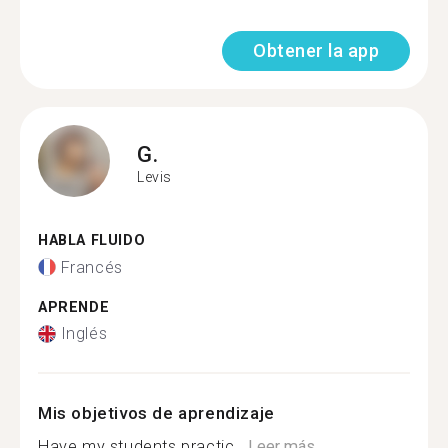
Obtener la app
G.
Levis
HABLA FLUIDO
Francés
APRENDE
Inglés
Mis objetivos de aprendizaje
Have my students practic...
Leer más