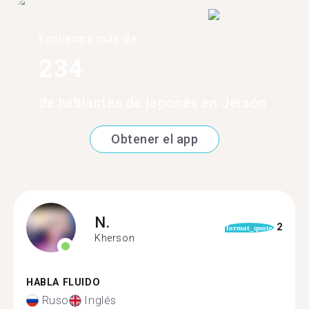
Encuentra más de
234
de hablantes de japonés en Jersón
Obtener el app
N.
2
format_quote
Kherson
HABLA FLUIDO
Ruso
Inglés