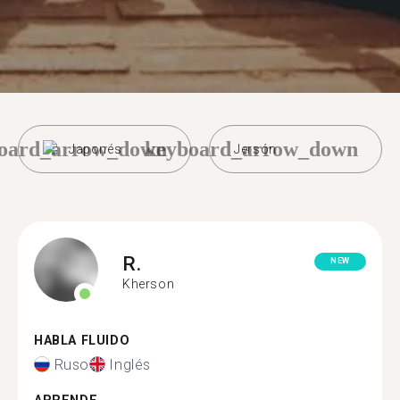
oard_arrow_down
keyboard_arrow_down
Japonés
Jersón
R.
NEW
Kherson
HABLA FLUIDO
Ruso
Inglés