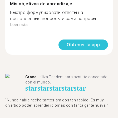
Mis objetivos de aprendizaje
Быстро формулировать ответы на
поставленные вопросы и сами вопросы...
Leer más
Obtener la app
Grace
utiliza Tandem para sentirte conectado
con el mundo.
star
star
star
star
star
"Nunca había hecho tantos amigos tan rápido. Es muy
divertido poder aprender idiomas con tanta gente nueva."