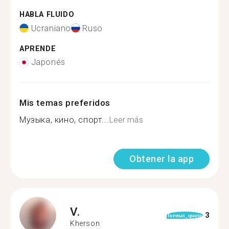
HABLA FLUIDO
Ucraniano
Ruso
APRENDE
Japonés
Mis temas preferidos
Музыка, кино, спорт...
Leer más
Obtener la app
V.
3
format_quote
Kherson