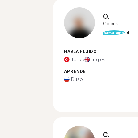
O.
Gölcük
4
format_quote
HABLA FLUIDO
Turco
Inglés
APRENDE
Ruso
C.