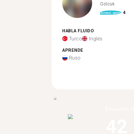
Gölcük
4
format_quote
HABLA FLUIDO
Turco
Inglés
APRENDE
Ruso
Encuentra 
42