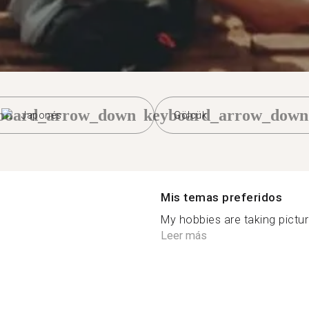
board_arrow_down
keyboard_arrow_down
Japonés
Gölcük
Mis temas preferidos
My hobbies are taking picture 
Leer más