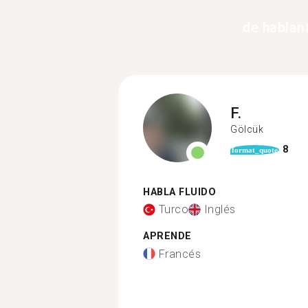
de hablan
F.
Gölcük
8
format_quote
HABLA FLUIDO
Turco
Inglés
APRENDE
Francés