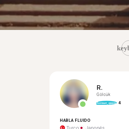
key
R.
Gölcük
4
format_quote
HABLA FLUIDO
Turco
Japonés