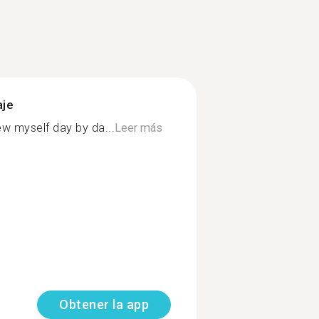
aje
ew myself day by da...
Leer más
Obtener la app