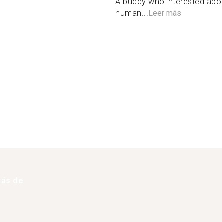
A buddy who interested abou
human...
Leer más
más de