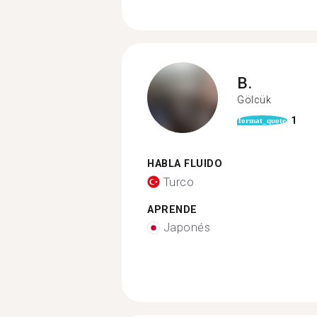
B.
Gölcük
1
format_quote
HABLA FLUIDO
Turco
APRENDE
Japonés