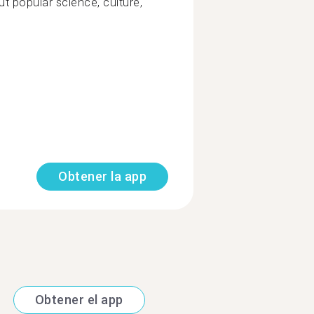
t popular science, culture,
Obtener la app
Obtener el app