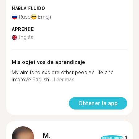
HABLA FLUIDO
Ruso
Emoji
APRENDE
Inglés
Mis objetivos de aprendizaje
My aim is to explore other people's life and
improve English...
Leer más
Obtener la app
M.
4
format_quote