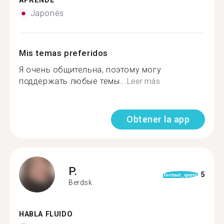
APRENDE
Japonés
Mis temas preferidos
Я очень общительна, поэтому могу
поддержать любые темы...
Leer más
Obtener la app
P.
5
format_quote
Berdsk
HABLA FLUIDO