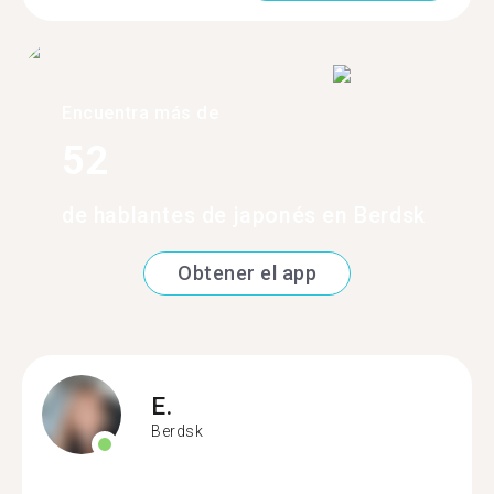
Encuentra más de
52
de hablantes de japonés en Berdsk
Obtener el app
E.
Berdsk