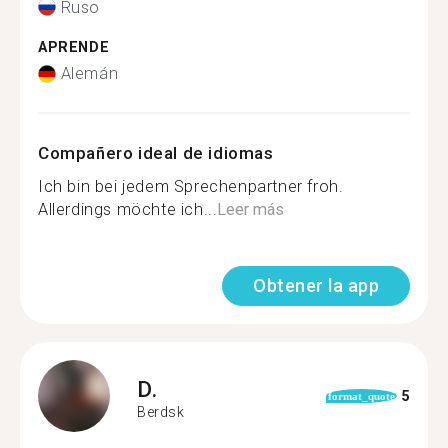
Ruso
APRENDE
Alemán
Compañero ideal de idiomas
Ich bin bei jedem Sprechenpartner froh.
Allerdings möchte ich...
Leer más
Obtener la app
D.
5
format_quote
Berdsk