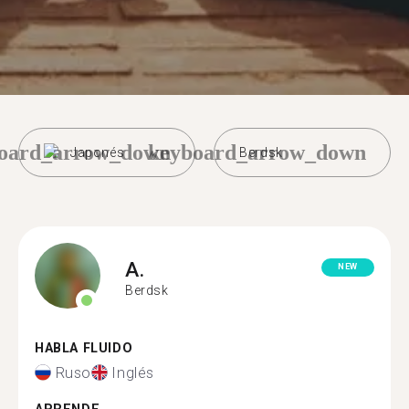
oard_arrow_down
keyboard_arrow_down
Japonés
Berdsk
A.
NEW
Berdsk
HABLA FLUIDO
Ruso
Inglés