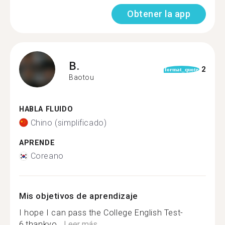
Obtener la app
B.
2
format_quote
Baotou
HABLA FLUIDO
Chino (simplificado)
APRENDE
Coreano
Mis objetivos de aprendizaje
I hope I can pass the College English Test-
6,thankyo...
Leer más