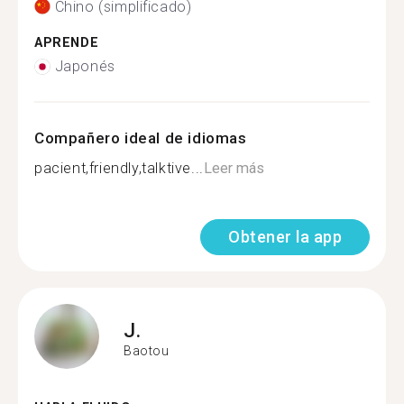
Chino (simplificado)
APRENDE
Japonés
Compañero ideal de idiomas
pacient,friendly,talktive...
Leer más
Obtener la app
J.
Baotou