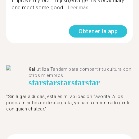
Improve my oral English,enlarge my vocabulary
and meet some good...
Leer más
Obtener la app
Kai
utiliza Tandem para compartir tu cultura con
otros miembros.
star
star
star
star
star
"Sin lugar a dudas, esta es mi aplicación favorita. A los
pocos minutos de descargarla, ya había encontrado gente
con quien chatear."