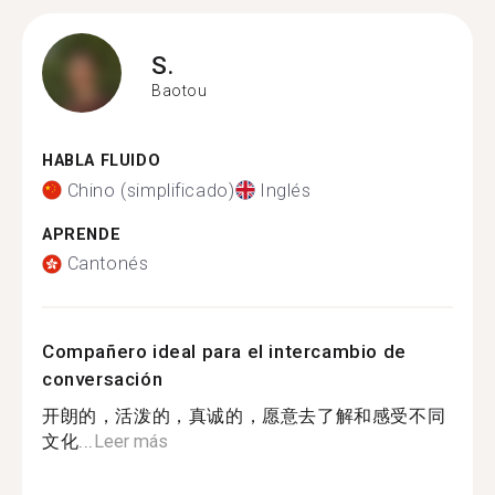
S.
Baotou
HABLA FLUIDO
Chino (simplificado)
Inglés
APRENDE
Cantonés
Compañero ideal para el intercambio de
conversación
开朗的，活泼的，真诚的，愿意去了解和感受不同
文化...
Leer más