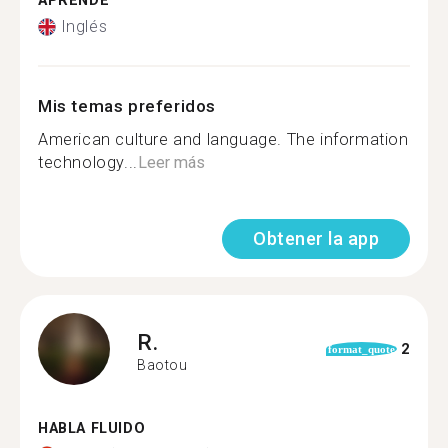
APRENDE
Inglés
Mis temas preferidos
American culture and language. The information
technology...
Leer más
Obtener la app
R.
2
format_quote
Baotou
HABLA FLUIDO