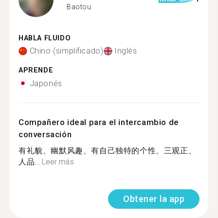
Baotou
HABLA FLUIDO
Chino (simplificado)
Inglés
APRENDE
Japonés
Compañero ideal para el intercambio de
conversación
有礼貌、幽默风趣、有自己独特的个性、三观正、
人品...
Leer más
Obtener la app