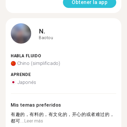
Obtener la app
N.
Baotou
HABLA FLUIDO
Chino (simplificado)
APRENDE
Japonés
Mis temas preferidos
有趣的，有料的，有文化的，开心的或者难过的，
都可...
Leer más