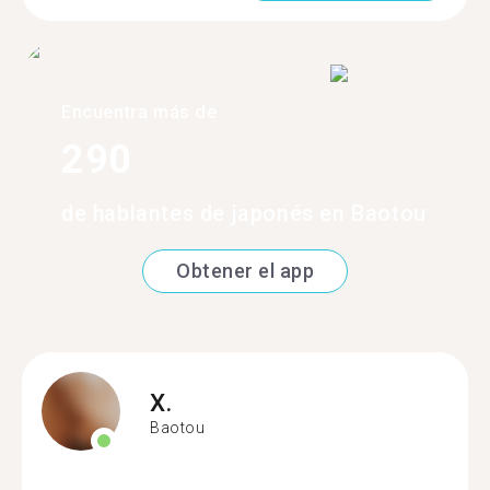
Encuentra más de
290
de hablantes de japonés en Baotou
Obtener el app
X.
Baotou