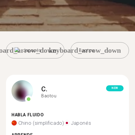
oard_arrow_down
keyboard_arrow_down
Japonés
Baotou
C.
NEW
Baotou
HABLA FLUIDO
Chino (simplificado)
Japonés