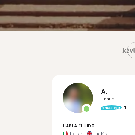
key
A.
Tirana
1
format_quote
HABLA FLUIDO
Italiano
Inglés