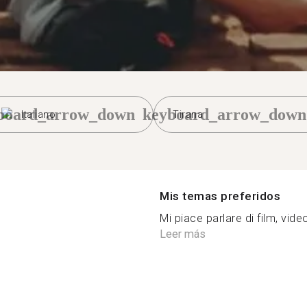
board_arrow_down
keyboard_arrow_down
Italiano
Tirana
Mis temas preferidos
Mi piace parlare di film, video
Leer más