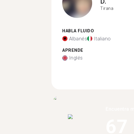
D.
Tirana
HABLA FLUIDO
Albanés
Italiano
APRENDE
Inglés
Encuentra 
67