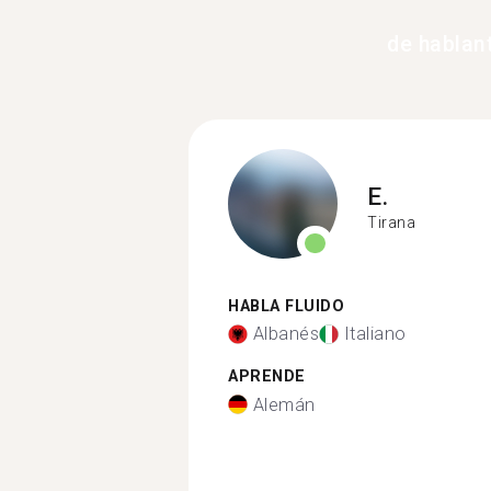
de hablant
E.
Tirana
HABLA FLUIDO
Albanés
Italiano
APRENDE
Alemán