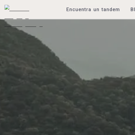
Encuentra un tandem
B