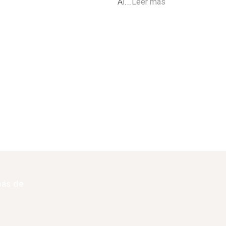
Al...
Leer más
más de