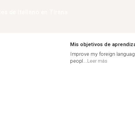
es de italiano en Tirana
Mis objetivos de aprendiz
Improve my foreign language
peopl...
Leer más