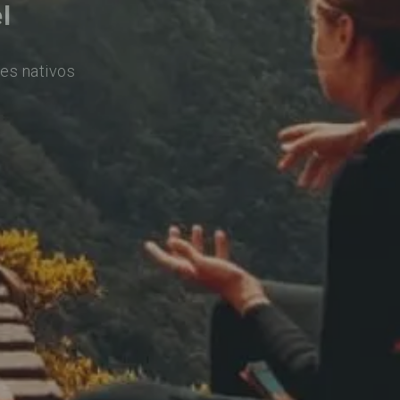
l
es nativos