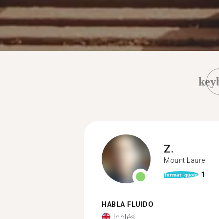
key
Z.
Mount Laurel
1
format_quote
HABLA FLUIDO
Inglés