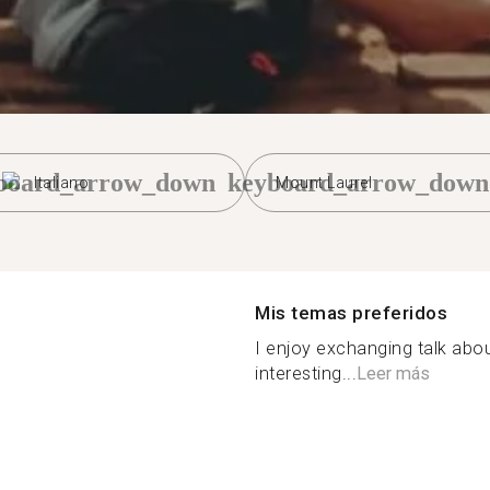
board_arrow_down
keyboard_arrow_down
Italiano
Mount Laurel
Mis temas preferidos
I enjoy exchanging talk abou
interesting...
Leer más