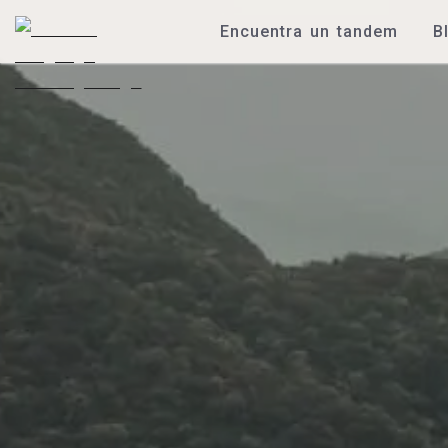
Encuentra un tandem
B