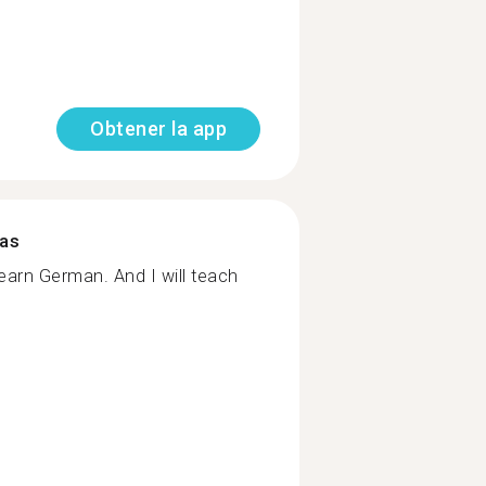
Obtener la app
mas
arn German. And I will teach