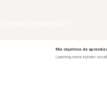
tes de italiano en Mount Laurel
Mis objetivos de aprendiz
Learning more korean vocab