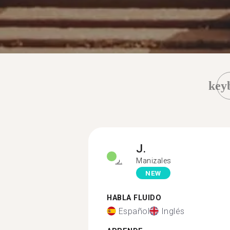
key
J.
Manizales
NEW
HABLA FLUIDO
Español
Inglés