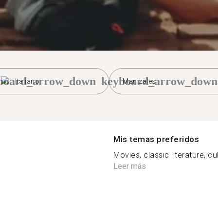
board_arrow_down
keyboard_arrow_down
Italiano
Manizales
Mis temas preferidos
Movies, classic literature, c
Leer más