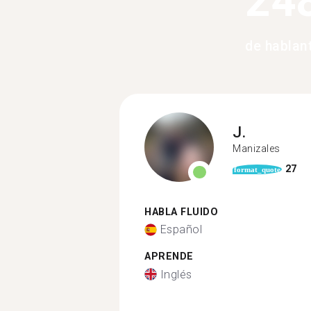
24
de hablan
J.
Manizales
27
format_quote
HABLA FLUIDO
Español
APRENDE
Inglés