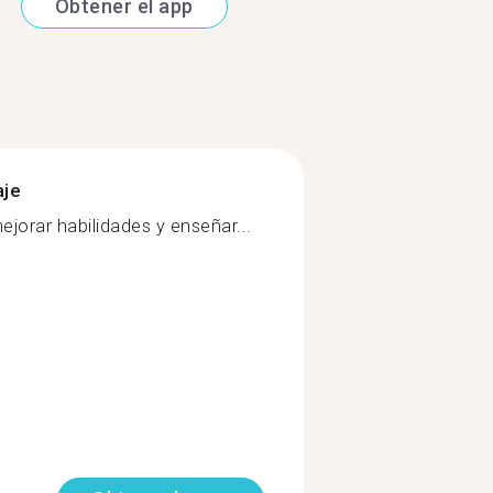
Obtener el app
aje
jorar habilidades y enseñar...