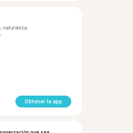
, naturaleza,
s
Obtener la app
onversación que sea