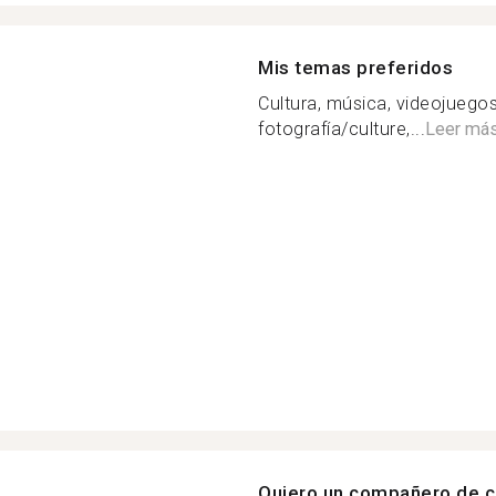
Mis temas preferidos
Cultura, música, videojuegos
fotografía/culture,...
Leer má
Quiero un compañero de c