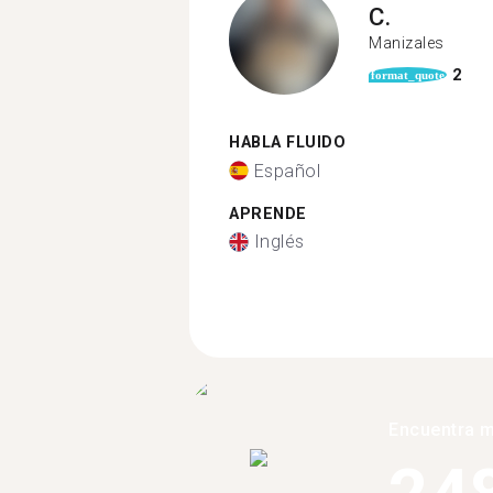
C.
Manizales
2
format_quote
HABLA FLUIDO
Español
APRENDE
Inglés
Encuentra 