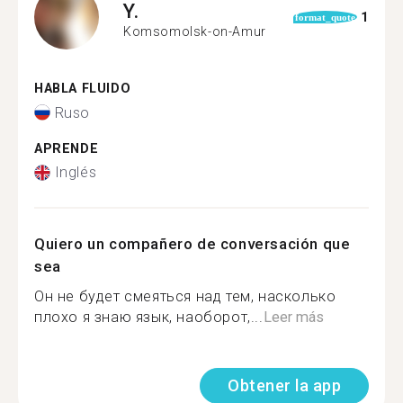
Y.
1
format_quote
Komsomolsk-on-Amur
HABLA FLUIDO
Ruso
APRENDE
Inglés
Quiero un compañero de conversación que
sea
Он не будет смеяться над тем, насколько
плохо я знаю язык, наоборот,...
Leer más
Obtener la app