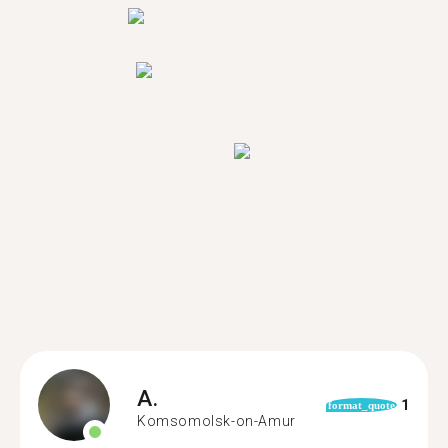
A.
1
format_quote
Komsomolsk-on-Amur