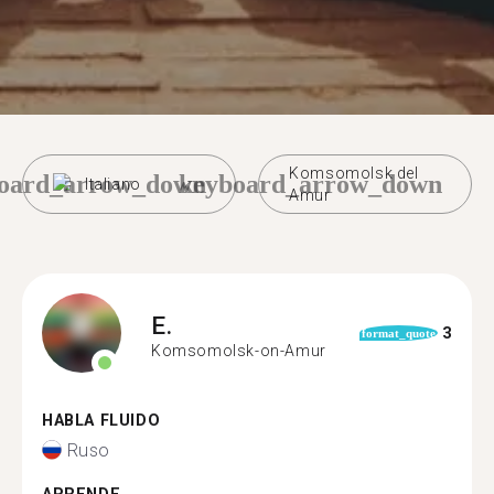
Komsomolsk del
oard_arrow_down
keyboard_arrow_down
Italiano
Amur
E.
3
format_quote
Komsomolsk-on-Amur
HABLA FLUIDO
Ruso