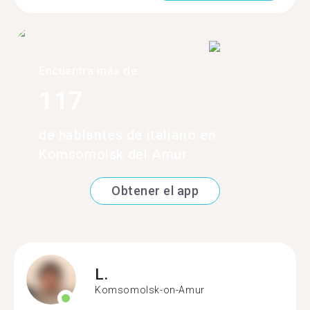
Encuentra más de
117
de hablantes de italiano en
Komsomolsk del Amur
Obtener el app
L.
Komsomolsk-on-Amur