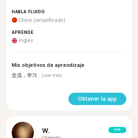
HABLA FLUIDO
Chino (simplificado)
APRENDE
Inglés
Mis objetivos de aprendizaje
交流，学习...
Leer más
Obtener la app
W.
NEW
Chengdu