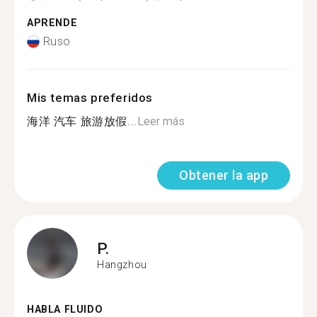
APRENDE
Ruso
Mis temas preferidos
海洋 汽车 旅游放假...
Leer más
Obtener la app
P.
Hangzhou
HABLA FLUIDO