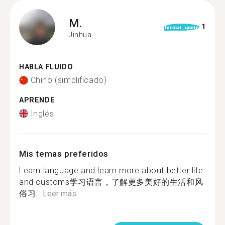
M.
1
format_quote
Jinhua
HABLA FLUIDO
Chino (simplificado)
APRENDE
Inglés
Mis temas preferidos
Learn language and learn more about better life
and customs学习语言，了解更多美好的生活和风
俗习...
Leer más