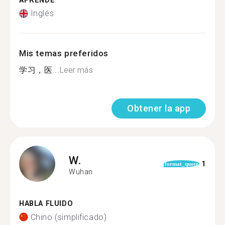
APRENDE
Inglés
Mis temas preferidos
学习，医...
Leer más
Obtener la app
W.
1
format_quote
Wuhan
HABLA FLUIDO
Chino (simplificado)