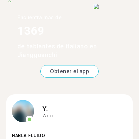
Encuentra más de
1369
de hablantes de italiano en
Jiangguanchi
Obtener el app
Y.
Wuxi
HABLA FLUIDO