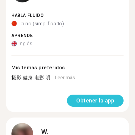
HABLA FLUIDO
Chino (simplificado)
APRENDE
Inglés
Mis temas preferidos
摄影 健身 电影 明...
Leer más
Obtener la app
W.