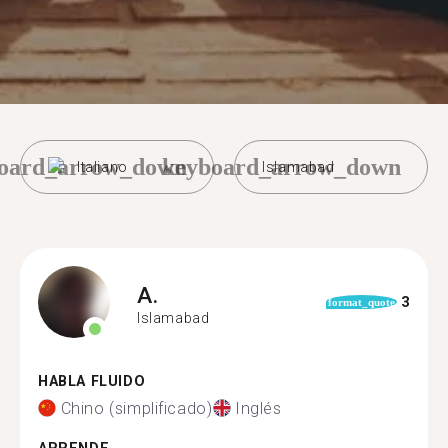
oard_arrow_down
keyboard_arrow_down
Italiano
Islamabad
A.
3
format_quote
Islamabad
HABLA FLUIDO
Chino (simplificado)
Inglés