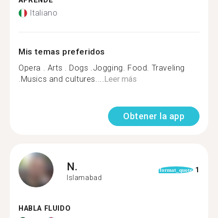
APRENDE
Italiano
Mis temas preferidos
Opera . Arts . Dogs .Jogging. Food. Traveling
.Musics and cultures....
Leer más
Obtener la app
N.
1
format_quote
Islamabad
HABLA FLUIDO