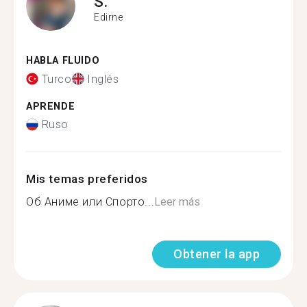
S.
Edirne
HABLA FLUIDO
Turco
Inglés
APRENDE
Ruso
Mis temas preferidos
Об Аниме или Спорто...
Leer más
Obtener la app