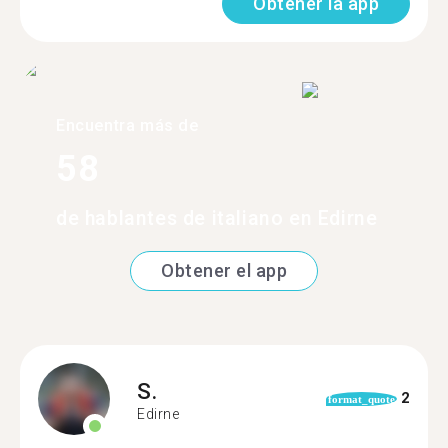
Obtener la app
Encuentra más de
58
de hablantes de italiano en Edirne
Obtener el app
S.
2
format_quote
Edirne