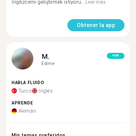
Ingilizcemi geliştirmek istiyoru...
Leer más
Obtener la app
M.
NEW
Edirne
HABLA FLUIDO
Turco
Inglés
APRENDE
Alemán
Mis temas preferidos