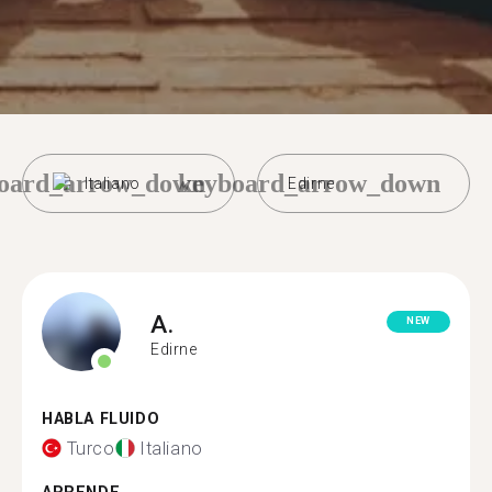
oard_arrow_down
keyboard_arrow_down
Italiano
Edirne
A.
NEW
Edirne
HABLA FLUIDO
Turco
Italiano