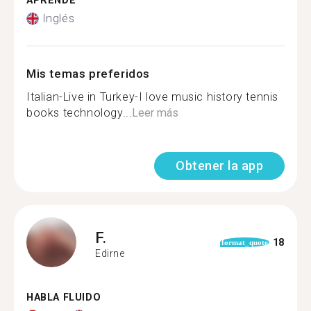
APRENDE
Inglés
Mis temas preferidos
Italian-Live in Turkey-I love music history tennis
books technology...
Leer más
Obtener la app
F.
18
format_quote
Edirne
HABLA FLUIDO