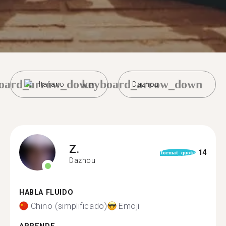
oard_arrow_down
keyboard_arrow_down
Italiano
Dazhou
Z.
14
format_quote
Dazhou
HABLA FLUIDO
Chino (simplificado)
Emoji