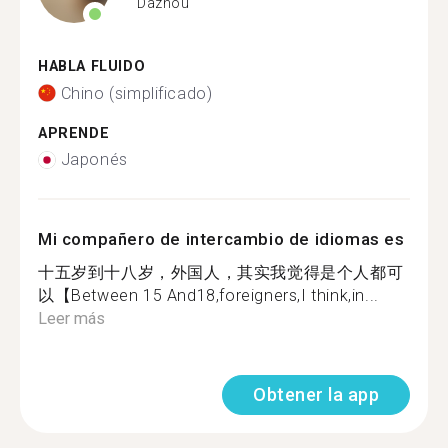
Dazhou
HABLA FLUIDO
Chino (simplificado)
APRENDE
Japonés
Mi compañero de intercambio de idiomas es
十五岁到十八岁，外国人，其实我觉得是个人都可
以【Between 15 And18,foreigners,I think,in...
Leer más
Obtener la app