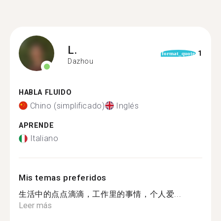
L.
1
format_quote
Dazhou
HABLA FLUIDO
Chino (simplificado)
Inglés
APRENDE
Italiano
Mis temas preferidos
生活中的点点滴滴，工作里的事情，个人爱...
Leer más