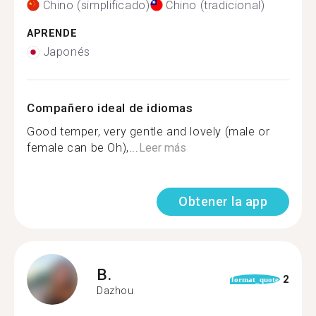
Chino (simplificado)
Chino (tradicional)
APRENDE
Japonés
Compañero ideal de idiomas
Good temper, very gentle and lovely (male or
female can be Oh),...
Leer más
Obtener la app
B.
2
format_quote
Dazhou