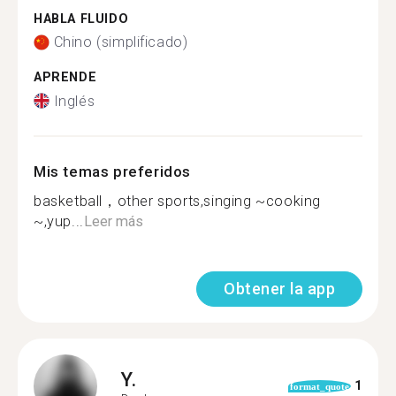
HABLA FLUIDO
Chino (simplificado)
APRENDE
Inglés
Mis temas preferidos
basketball，other sports,singing ~cooking
~,yup...
Leer más
Obtener la app
Y.
1
format_quote