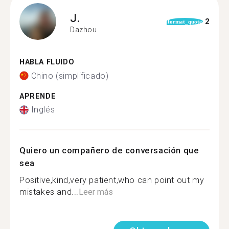
J.
2
format_quote
Dazhou
HABLA FLUIDO
Chino (simplificado)
APRENDE
Inglés
Quiero un compañero de conversación que
sea
Positive,kind,very patient,who can point out my
mistakes and...
Leer más