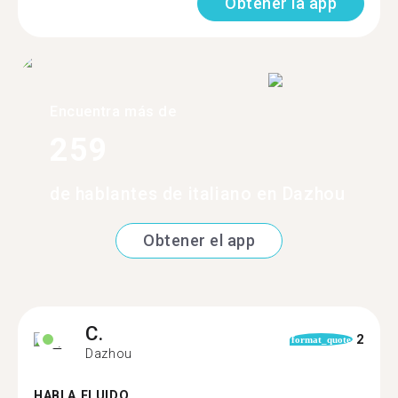
Obtener la app
Encuentra más de
259
de hablantes de italiano en Dazhou
Obtener el app
C.
2
format_quote
Dazhou
HABLA FLUIDO