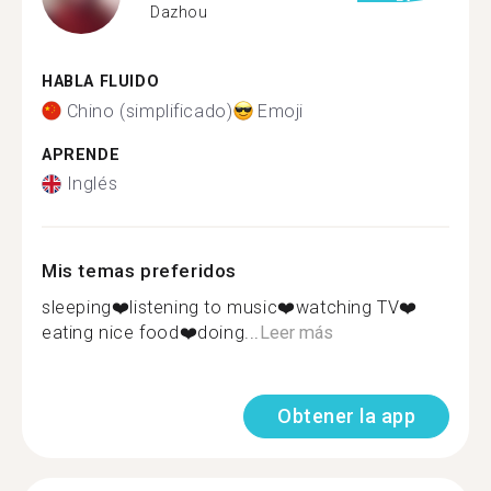
Dazhou
HABLA FLUIDO
Chino (simplificado)
Emoji
APRENDE
Inglés
Mis temas preferidos
sleeping❤️listening to music❤️watching TV❤️
eating nice food❤️doing...
Leer más
Obtener la app