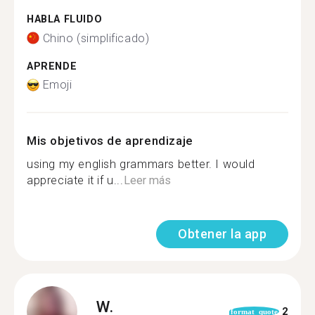
HABLA FLUIDO
Chino (simplificado)
APRENDE
Emoji
Mis objetivos de aprendizaje
using my english grammars better. I would
appreciate it if u...
Leer más
Obtener la app
W.
2
format_quote