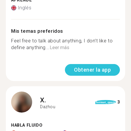
APRENDE
Inglés
Mis temas preferidos
Feel free to talk about anything, I don’t like to
define anything...
Leer más
Obtener la app
X.
3
format_quote
Dazhou
HABLA FLUIDO