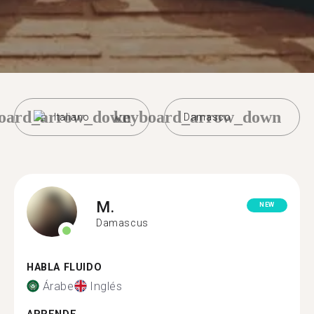
oard_arrow_down
keyboard_arrow_down
Italiano
Damasco
M.
NEW
Damascus
HABLA FLUIDO
Árabe
Inglés