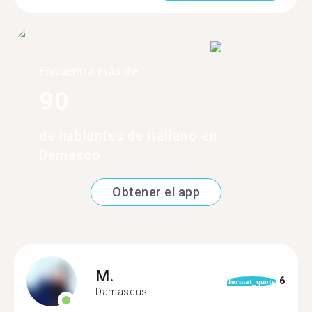
Encuentra más de
90
de hablantes de italiano en
Damasco
Obtener el app
M.
6
format_quote
Damascus