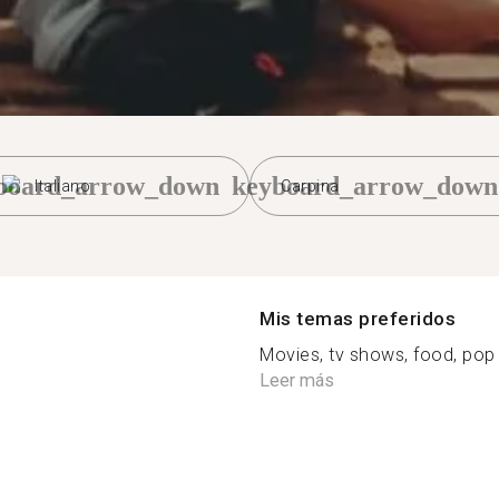
board_arrow_down
keyboard_arrow_down
Italiano
Carpina
Mis temas preferidos
Movies, tv shows, food, pop c
Leer más