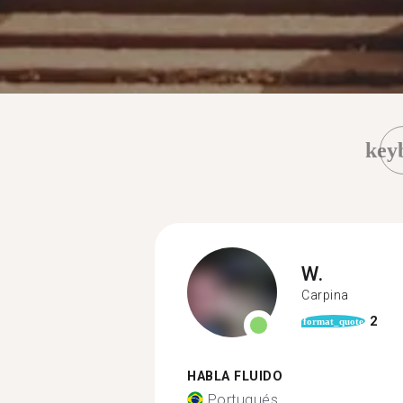
key
W.
Carpina
2
format_quote
HABLA FLUIDO
Portugués