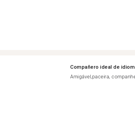
Compañero ideal de idio
Amigável,paceira, companhei