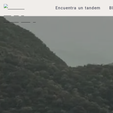
Encuentra un tandem
B