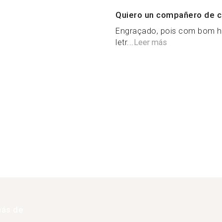
Quiero un compañero de c
Engraçado, pois com bom hu
letr...
Leer más
más de