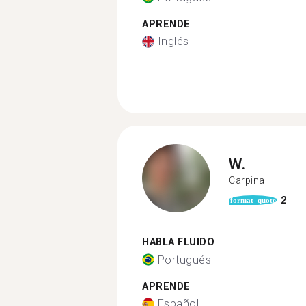
APRENDE
Inglés
W.
Carpina
2
format_quote
HABLA FLUIDO
Portugués
APRENDE
Español