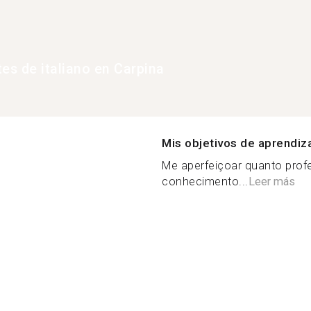
tes de italiano en Carpina
Mis objetivos de aprendiz
Me aperfeiçoar quanto prof
conhecimento...
Leer más