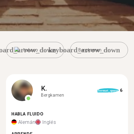
oard_arrow_down
keyboard_arrow_down
Italiano
Bergkamen
K.
6
format_quote
Bergkamen
HABLA FLUIDO
Alemán
Inglés