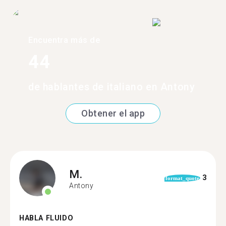
Encuentra más de
44
de hablantes de italiano en Antony
Obtener el app
M.
3
format_quote
Antony
HABLA FLUIDO