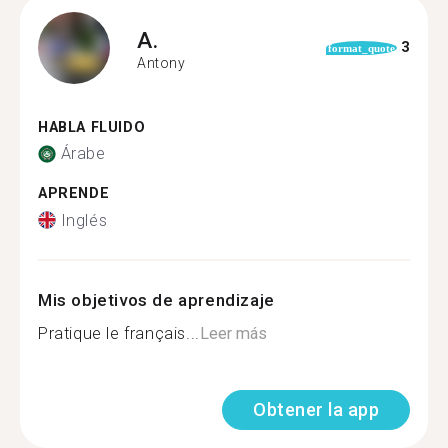
A.
3
format_quote
Antony
HABLA FLUIDO
Árabe
APRENDE
Inglés
Mis objetivos de aprendizaje
Pratique le français...
Leer más
Obtener la app