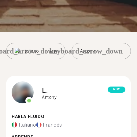
oard_arrow_down
keyboard_arrow_down
Italiano
Antony
L.
NEW
Antony
HABLA FLUIDO
Italiano
Francés