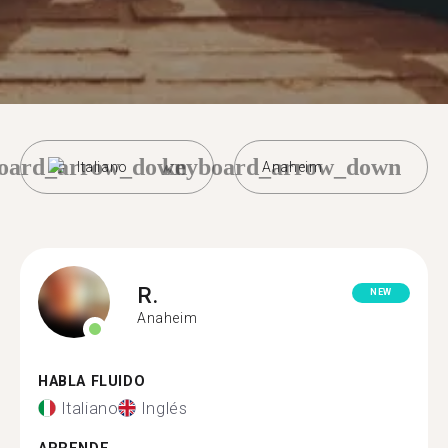
oard_arrow_down
keyboard_arrow_down
Italiano
Anaheim
R.
NEW
Anaheim
HABLA FLUIDO
Italiano
Inglés