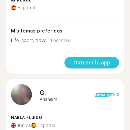
APRENDE
Español
Mis temas preferidos
Life, sport, trave...
Leer más
Obtener la app
G.
4
format_quote
Anaheim
HABLA FLUIDO
Inglés
Español