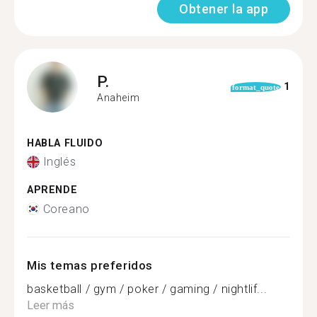
Obtener la app
P.
1
format_quote
Anaheim
HABLA FLUIDO
Inglés
APRENDE
Coreano
Mis temas preferidos
basketball / gym / poker / gaming / nightlif...
Leer más