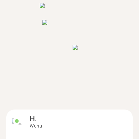
H.
Wuhu