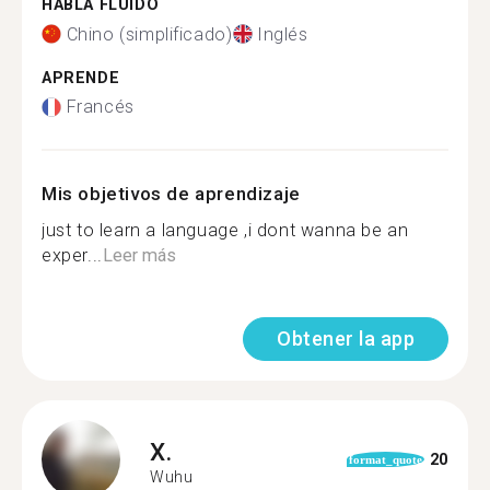
HABLA FLUIDO
Chino (simplificado)
Inglés
APRENDE
Francés
Mis objetivos de aprendizaje
just to learn a language ,i dont wanna be an
exper...
Leer más
Obtener la app
X.
20
format_quote
Wuhu