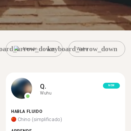
oard_arrow_down
keyboard_arrow_down
Alemán
Wuhu
Q.
NEW
Wuhu
HABLA FLUIDO
Chino (simplificado)