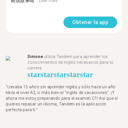
能说故事哒...
Leer más
Obtener la app
Simone
utiliza Tandem para aprender los
conocimientos de inglés necesarios para tu
carrera.
star
star
star
star
star
"Llevaba 15 años sin aprender inglés y sólo hace un año
tenía el nivel A2, o más bien el "inglés de vacaciones". ¡Y
ahora me estoy preparando para el examen C1! Así que si
quieres repasar un idioma, Tandem es la aplicación
perfecta para ti."