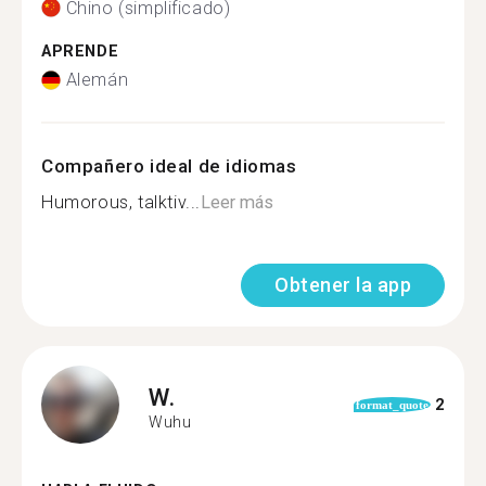
Chino (simplificado)
APRENDE
Alemán
Compañero ideal de idiomas
Humorous, talktiv...
Leer más
Obtener la app
W.
2
format_quote
Wuhu