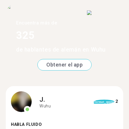
Encuentra más de
325
de hablantes de alemán en Wuhu
Obtener el app
J.
2
format_quote
Wuhu
HABLA FLUIDO