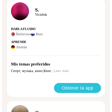
S.
Viciebsk
HABLA FLUIDO
Bielorruso
Ruso
APRENDE
Alemán
Mis temas preferidos
Спорт, музыка, кино,Книг...
Leer más
Obtener la app