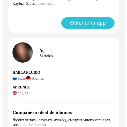
Клубы ,бары...
Leer más
Obtener la app
V.
Viciebsk
HABLA FLUIDO
Ruso
Alemán
APRENDE
Inglés
Compañero ideal de idiomas
Любит читать, слушать музыку, смотрит много сериалов,
хоиошо...
Leer más