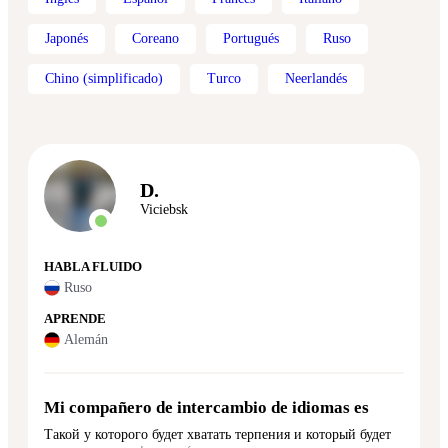
Japonés
Coreano
Portugués
Ruso
Chino (simplificado)
Turco
Neerlandés
D.
Viciebsk
HABLA FLUIDO
Ruso
APRENDE
Alemán
Mi compañero de intercambio de idiomas es
Такой у которого будет хватать терпения и который будет