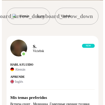
board_arrow_down
keyboard_arrow_down
Alemán
Vítebsk
S.
NEW
Viciebsk
HABLA FLUIDO
Alemán
APRENDE
Inglés
Mis temas preferidos
Встреча спорт . Медицина .Гламурные свецкие тусовки.