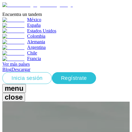
Encuentra un tandem
México
España
Estados Unidos
Colombia
Alemania
Argentina
Chile
Francia
Ver más países
Blog
Descargar
Inicia sesión
Regístrate
menu
close