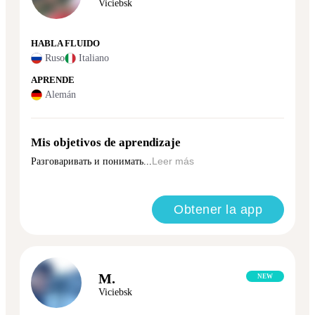
Viciebsk
HABLA FLUIDO
Ruso
Italiano
APRENDE
Alemán
Mis objetivos de aprendizaje
Разговаривать и понимать...
Leer más
Obtener la app
M.
NEW
Viciebsk