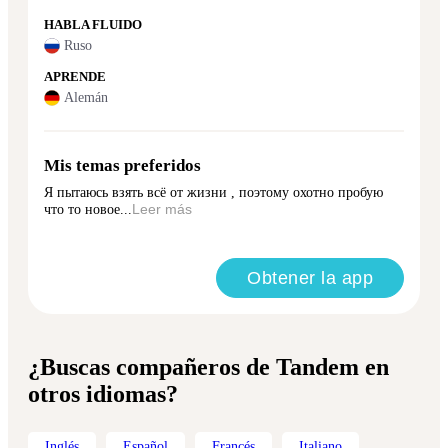
HABLA FLUIDO
Ruso
APRENDE
Alemán
Mis temas preferidos
Я пытаюсь взять всё от жизни , поэтому охотно пробую
что то новое...
Leer más
Obtener la app
¿Buscas compañeros de Tandem en
otros idiomas?
Inglés
Español
Francés
Italiano