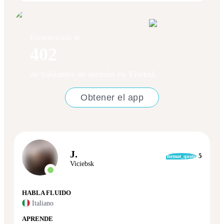
Encuentra más de
402
de hablantes de alemán en Vítebsk
Obtener el app
J.
5
format_quote
Viciebsk
HABLA FLUIDO
Italiano
APRENDE