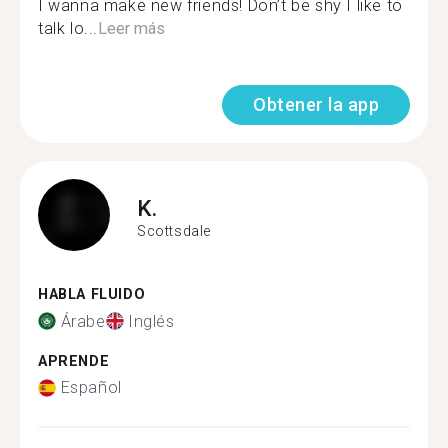
I wanna make new friends! Don’t be shy I like to
talk lo...
Leer más
Obtener la app
K.
Scottsdale
HABLA FLUIDO
Árabe
Inglés
APRENDE
Español