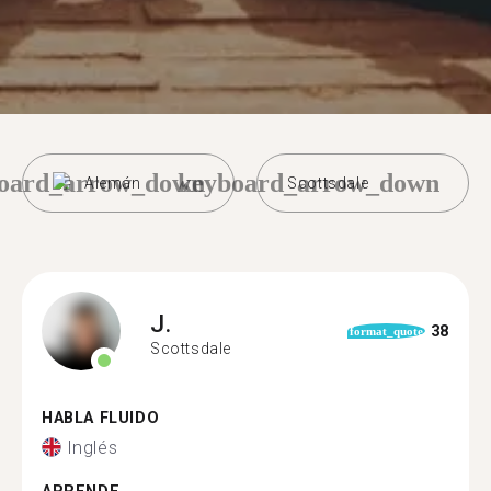
oard_arrow_down
keyboard_arrow_down
Alemán
Scottsdale
J.
38
format_quote
Scottsdale
HABLA FLUIDO
Inglés