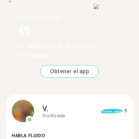
Encuentra más de
45
de hablantes de alemán en
Scottsdale
Obtener el app
V.
1
format_quote
Scottsdale
HABLA FLUIDO