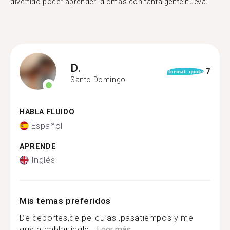
divertido poder aprender idiomas con tanta gente nueva."
D.
7
format_quote
Santo Domingo
HABLA FLUIDO
Español
APRENDE
Inglés
Mis temas preferidos
De deportes,de peliculas ,pasatiempos y me
gusta hablar ingle...
Leer más