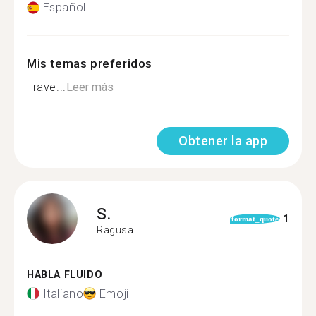
Español
Mis temas preferidos
Trave...
Leer más
Obtener la app
S.
1
format_quote
Ragusa
HABLA FLUIDO
Italiano
Emoji