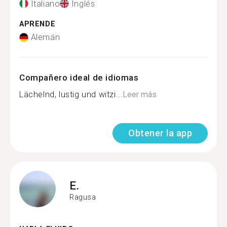
Italiano
Inglés
APRENDE
Alemán
Compañero ideal de idiomas
Lächelnd, lustig und witzi...
Leer más
Obtener la app
E.
Ragusa