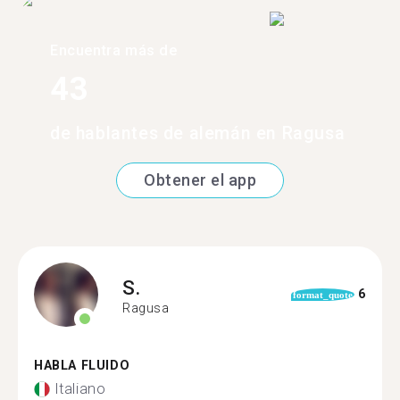
Encuentra más de
43
de hablantes de alemán en Ragusa
Obtener el app
S.
6
format_quote
Ragusa
HABLA FLUIDO
Italiano