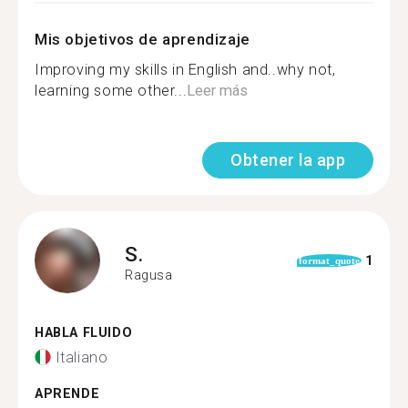
Mis objetivos de aprendizaje
Improving my skills in English and..why not,
learning some other...
Leer más
Obtener la app
S.
1
format_quote
Ragusa
HABLA FLUIDO
Italiano
APRENDE