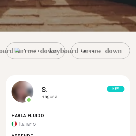
oard_arrow_down
keyboard_arrow_down
Alemán
Ragusa
S.
NEW
Ragusa
HABLA FLUIDO
Italiano