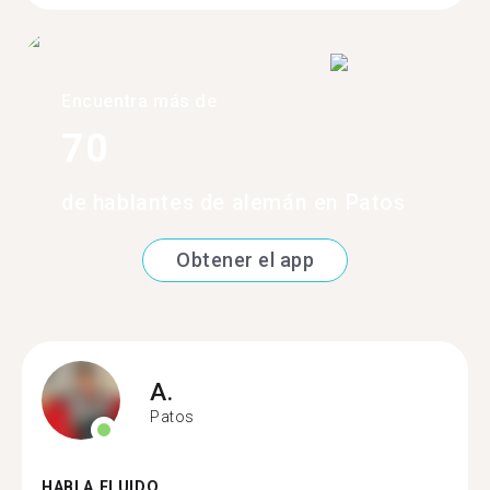
Encuentra más de
70
de hablantes de alemán en Patos
Obtener el app
A.
Patos
HABLA FLUIDO