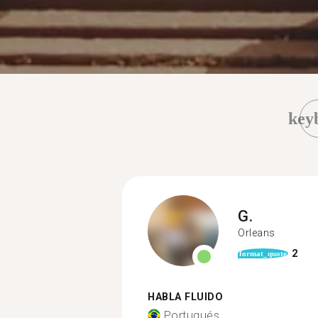
key
G.
Orleans
2
format_quote
HABLA FLUIDO
Portugués