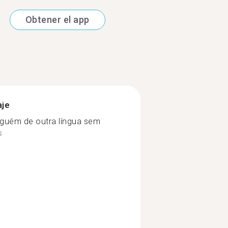
Obtener el app
aje
guém de outra língua sem
s