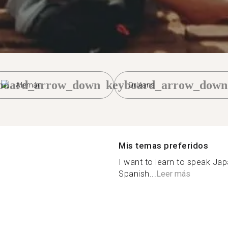
board_arrow_down
keyboard_arrow_down
Alemán
Orléans
Mis temas preferidos
I want to learn to speak Ja
Spanish...
Leer más