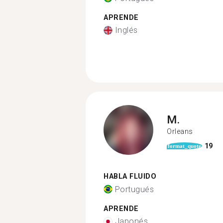
APRENDE
Inglés
M.
Orleans
19
format_quote
HABLA FLUIDO
Portugués
APRENDE
Japonés