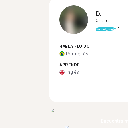
D.
Orleans
1
format_quote
HABLA FLUIDO
Portugués
APRENDE
Inglés
Encuentra 