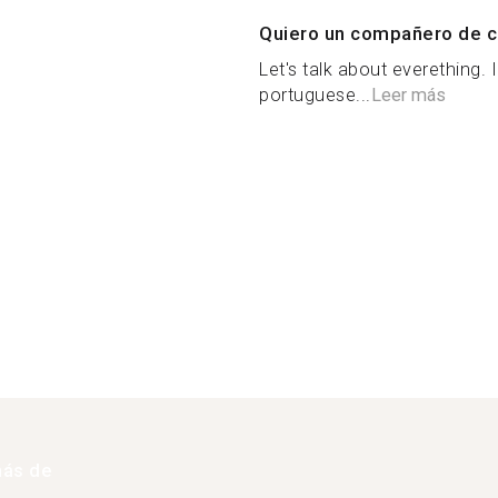
Quiero un compañero de c
Let's talk about everething. 
portuguese...
Leer más
más de