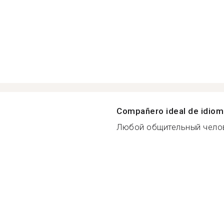
Compañero ideal de idio
Любой общительный челов