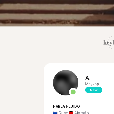
key
A.
Maykop
NEW
HABLA FLUIDO
Ruso
Alemán