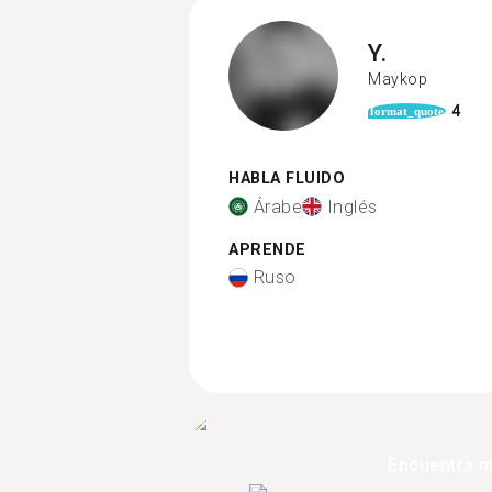
Y.
Maykop
4
format_quote
HABLA FLUIDO
Árabe
Inglés
APRENDE
Ruso
Encuentra 