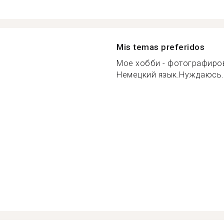
Mis temas preferidos
Мое хобби - фотографиров
Немецкий язык.Нуждаюсь..