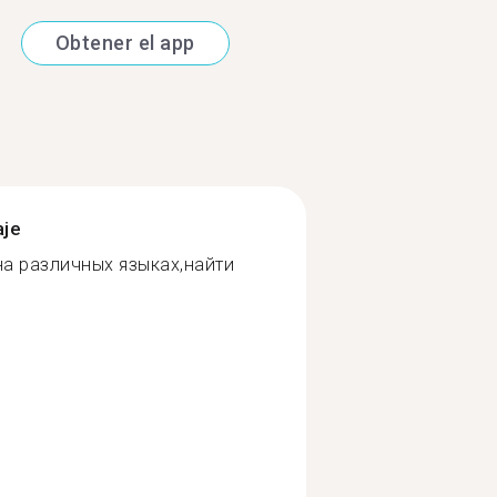
Obtener el app
aje
а различных языках,найти