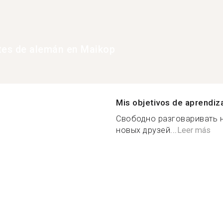
tes de alemán en Maikop
Mis objetivos de aprendiz
Свободно разговаривать н
новых друзей...
Leer más