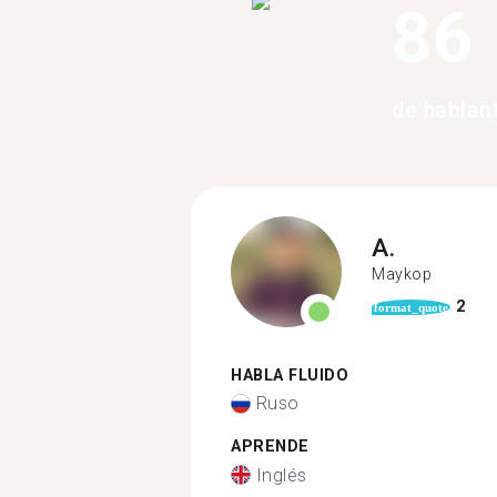
86
de hablan
A.
Maykop
2
format_quote
HABLA FLUIDO
Ruso
APRENDE
Inglés