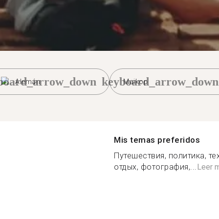
board_arrow_down
keyboard_arrow_down
Alemán
Maikop
Mis temas preferidos
Путешествия, политика, те
отдых, фотография,...
Leer 