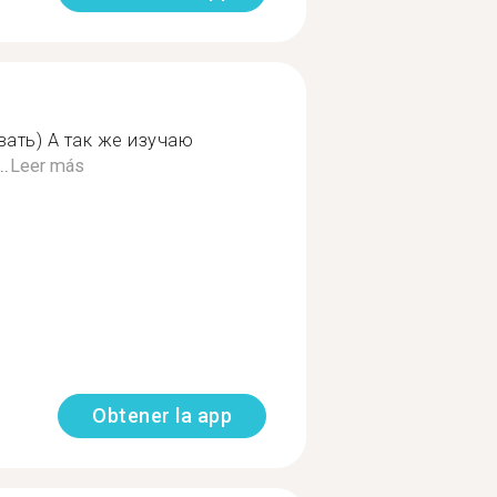
ать) А так же изучаю
.
Leer más
Obtener la app