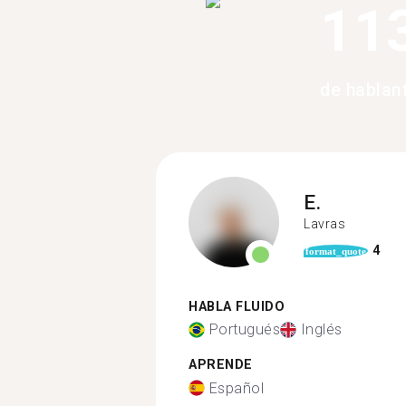
11
de hablan
E.
Lavras
4
format_quote
HABLA FLUIDO
Portugués
Inglés
APRENDE
Español