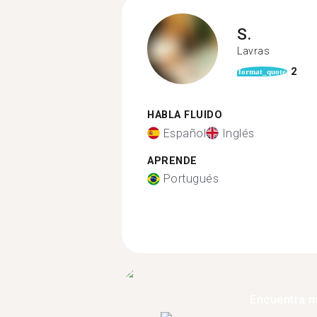
S.
Lavras
2
format_quote
HABLA FLUIDO
Español
Inglés
APRENDE
Portugués
Encuentra 