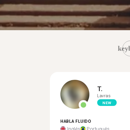
key
T.
Lavras
NEW
HABLA FLUIDO
Inglés
Portugués