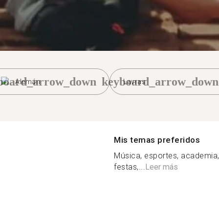
board_arrow_down
keyboard_arrow_down
Alemán
Lavras
Mis temas preferidos
Música, esportes, academia, 
festas,...
Leer más