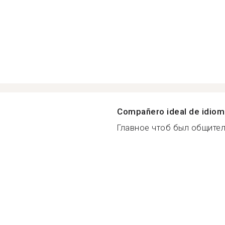
Compañero ideal de idio
Главное чтоб был общител