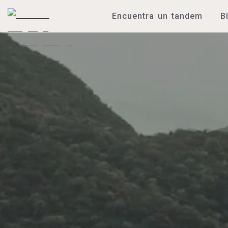
Encuentra un tandem
B