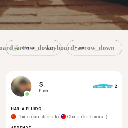
oard_arrow_down
keyboard_arrow_down
Alemán
Fuxin
S.
2
format_quote
Fuxin
HABLA FLUIDO
Chino (simplificado)
Chino (tradicional)