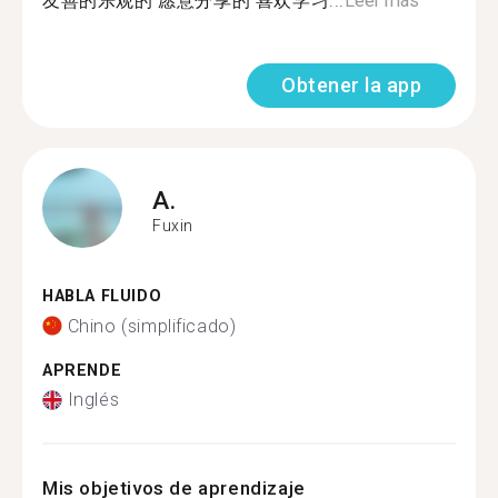
友善的乐观的 愿意分享的 喜欢学习...
Leer más
Obtener la app
A.
Fuxin
HABLA FLUIDO
Chino (simplificado)
APRENDE
Inglés
Mis objetivos de aprendizaje