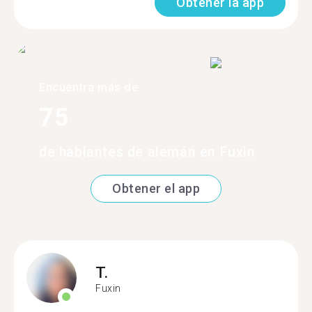
Obtener la app
Encuentra más de
75
de hablantes de alemán en Fuxin
Obtener el app
T.
Fuxin