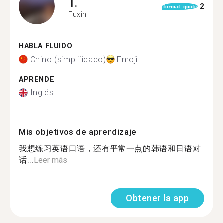
T.
2
format_quote
Fuxin
HABLA FLUIDO
Chino (simplificado)
Emoji
APRENDE
Inglés
Mis objetivos de aprendizaje
我想练习英语口语，还有平常一点的韩语和日语对
话...
Leer más
Obtener la app