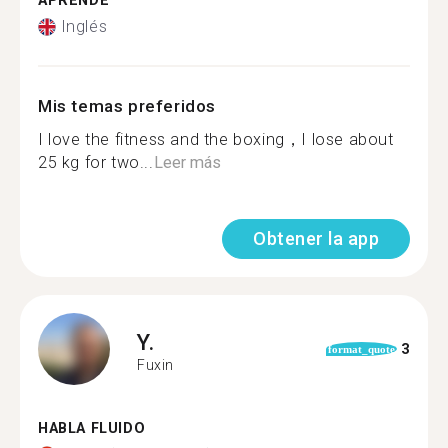
APRENDE
Inglés
Mis temas preferidos
I love the fitness and the boxing，I lose about
25 kg for two...
Leer más
Obtener la app
Y.
3
format_quote
Fuxin
HABLA FLUIDO