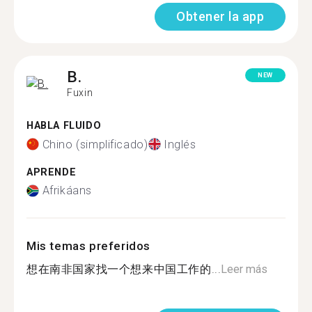
Obtener la app
B.
NEW
Fuxin
HABLA FLUIDO
Chino (simplificado)
Inglés
APRENDE
Afrikáans
Mis temas preferidos
想在南非国家找一个想来中国工作的...
Leer más