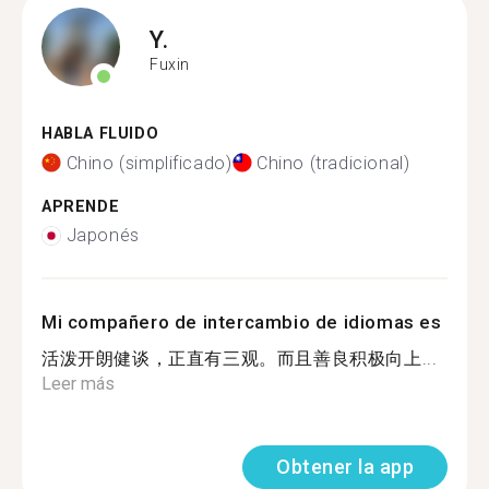
Y.
Fuxin
HABLA FLUIDO
Chino (simplificado)
Chino (tradicional)
APRENDE
Japonés
Mi compañero de intercambio de idiomas es
活泼开朗健谈，正直有三观。而且善良积极向上...
Leer más
Obtener la app