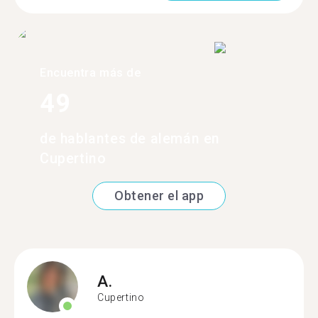
Encuentra más de
49
de hablantes de alemán en
Cupertino
Obtener el app
A.
Cupertino