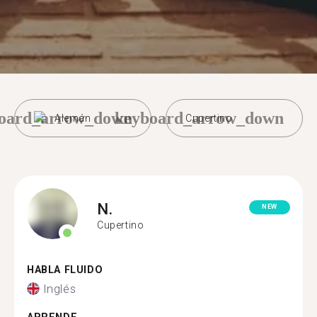
oard_arrow_down
keyboard_arrow_down
Alemán
Cupertino
N.
NEW
Cupertino
HABLA FLUIDO
Inglés