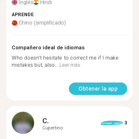
Inglés
Hindi
APRENDE
Chino (simplificado)
Compañero ideal de idiomas
Who doesn’t hesitate to correct me if I make
mistakes but, also...
Leer más
Obtener la app
C.
3
format_quote
Cupertino